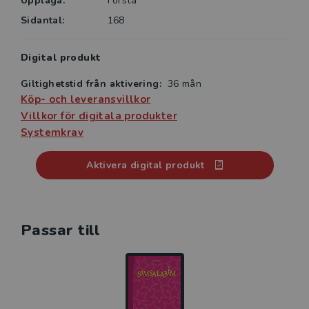
Upplaga:
Första
utvärdering där det blir tydligt vad eleverna lärt sig
Sidantal:
168
och vad de behöver träna vidare på. Hänvisningar i
grundboken visar när det är dags att arbeta i häftet.
Digital produkt
För kommande grupper beställs arbetsboken i 10-
pack.
Giltighetstid från aktivering:
36 mån
Köp- och leveransvillkor
Digitalt läromedel – inlästa texter och interaktiva
Villkor för digitala produkter
övningar
Systemkrav
Det digitala läromedlet består av en digital grundbok
och en interaktiv övningsdel som bjuder på såväl
Aktivera digital produkt
mängdträning som lite större utmaningar. Här finns
alla texter inlästa och svåra ord förklarade. Ett
fantastiskt hjälpmedel, speciellt för de elever som
Passar till
behöver stöd i sin läsning. Här finns självrättande
övningar som fördjupar kunskaperna om ord, uttryck,
grammatik, stavning och läsförståelse.
Det digitala läromedlet kan användas på dator,