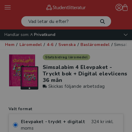
Handlar som:
Privatkund
Hem
/
Läromedel
/
4-6
/
Svenska
/
Basläromedel
/
Simsalab
Statsbidrag läromedel
Simsalabim 4 Elevpaket -
Tryckt bok + Digital elevlicens
36 mån
Skickas följande arbetsdag
Valt format
Elevpaket - tryckt + digitalt
324 kr inkl.
moms