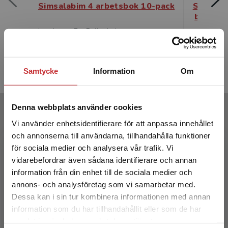
Simsalabim 4 arbetsbok 10-pack
Simsalab
bok + D
Ingelsten, E - Pollack, L
Ingelsten, 
773 kr
inkl. moms
231 kr
ink
Exkl. moms: 729 kr
Exkl. moms
Samtycke
Information
Om
Författare
Denna webbplats använder cookies
Vi använder enhetsidentifierare för att anpassa innehållet
och annonserna till användarna, tillhandahålla funktioner
för sociala medier och analysera vår trafik. Vi
Begränsad fraktregion
vidarebefordrar även sådana identifierare och annan
information från din enhet till de sociala medier och
annons- och analysföretag som vi samarbetar med.
Eva Ingelsten
Dessa kan i sin tur kombinera informationen med annan
information som du har tillhandahållit eller som de har
Det verkar som att du besöker
samlat in när du har använt deras tjänster.
studentlitteratur.se via en enhet utanför Sverige.