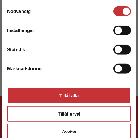
Samtyckesval
Vi erbjuder inte leveranser utanför Sverige. För
Nödvändig
att kunna slutföra ett köp måste
leveransadressen vara i Sverige.
Läs mer
Inställningar
Kontakta kundservice
Lillemor Pollack
Statistik
Lillemor Pollack arbetar som lärare på
Sandeklevsskolan i Göteborg.
Marknadsföring
Stäng
Tillåt alla
Förlagskontakt
Tillåt urval
Avvisa