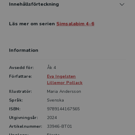
ungdomsbok och en klassiker kopplade till ett tema.
Innehållsförteckning
Samtliga texter är inlästa och svåra ord förklarade.
Alla kan dela samma läsupplevelser och delta i
Läs mer om serien
Simsalabim 4-6
gemensamma samtal om texternas innehåll.
Uppgifter och övningar lyfter texternas innehåll och
går in i språkets alla delar. Det handlar om läs- och
skrivstrategier såväl som grammatik, muntligt
Information
berättande och skapande presentationer.
Avsedd för:
Åk 4
Arbetsbok - ett häfte fyllt med språkutvecklande
övningar
Författare:
Eva Ingelsten
Lillemor Pollack
I arbetsboken finns övningar till alla kapitel och här
kan dina elever arbeta vidare med sin
Illustratör:
Maria Andersson
språkutveckling. Nu handlar det om att träna och
Språk:
Svenska
befästa det som ni gemensamt gått igenom i
ISBN:
9789144167565
grundboken. Många av uppgifterna är av öppen
Utgivningsår:
2024
karaktär utan givna svar, eleverna får själva ta
ställning och reflektera utifrån sin egen kunskapsnivå.
Artikelnummer:
33946-BT01
Varje kapitel avslutas med ett uppslag med