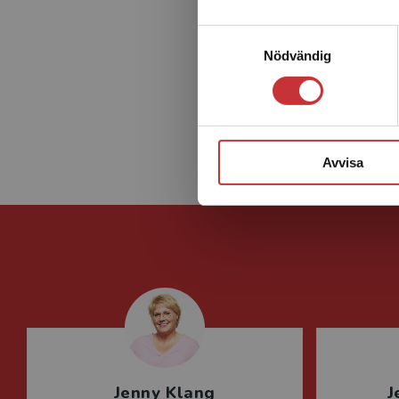
Samtyckesval
Nödvändig
Avvisa
Jenny Klang
J