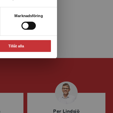
ck
Marknadsföring
som
n i
Tillåt alla
n
Per Lindsjö