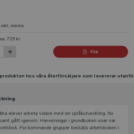
inkl. moms
729 kr
ms:
Köp
 produkten hos våra återförsäljare som levererar utanfö
ckning
n dina elever arbeta vidare med sin språkutveckling. Nu
amt gått igenom. Hänvisningar i grundboken visar när
 arbetsbok. För kommande grupper beställs arbetsboken i