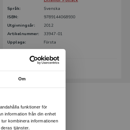
Lillemor Pollack
Språk:
Svenska
ISBN:
9789144068930
Utgivningsår:
2012
Artikelnummer:
33947-01
Upplaga:
Första
Sidantal:
128
Köp- och leveransvillkor
Om
andahålla funktioner för
n information från din enhet
 tur kombinera informationen
deras tjänster.