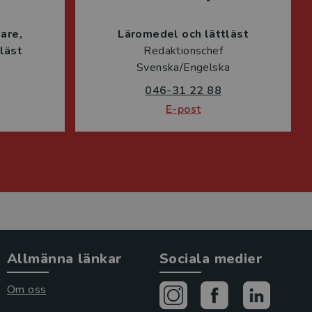
lare
Läromedel och lättläst
läst
Redaktionschef
Svenska/Engelska
046-31 22 88
E-post
Allmänna länkar
Sociala medier
Om oss