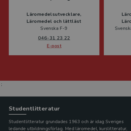
Läromedelsutvecklare
Lär
Läromedel och lättläst
Lär
Svenska F-9
Svenska
046-31 23 22
E-post
;
Studentlitteratur
Studentlitteratur grundades 1963 och är idag Sveriges
ledande utbildningsförlag. Med läromedel, kurslitteratur,