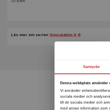
10-pack.
Läs mer om serien
Simsalabim 4-6
Samtycke
Denna webbplats använder 
Vi använder enhetsidentifierar
sociala medier och analysera 
till de sociala medier och a
med annan information som du 