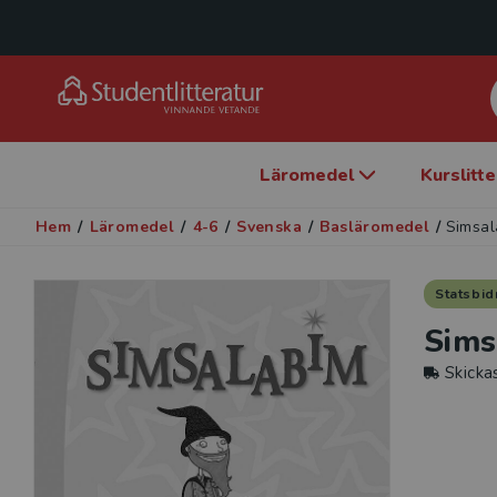
Läromedel
Kurslitt
Hem
/
Läromedel
/
4-6
/
Svenska
/
Basläromedel
/
Simsal
Statsbid
Sims
Skicka