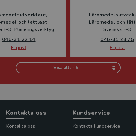
omedelsutvecklare
Läromedelsutveck
omedel och lättläst
Läromedel och lätt
 F-9, Planeringsverktyg
Svenska F-9
046-31 22 14
046-31 23 75
E-post
E-post
Visa alla - 5
Kontakta oss
Kundservice
Kontakta oss
Kontakta kundservice