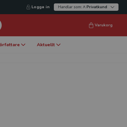
Logga in
Handlar som:
Privatkund
Varukorg
örfattare
Aktuellt