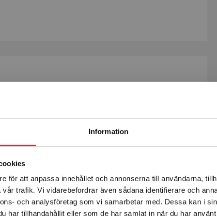
Begränsad fraktregion
Information
Författare
cookies
e för att anpassa innehållet och annonserna till användarna, tillh
Det verkar som att du besöker studentlitteratur.se via en
vår trafik. Vi vidarebefordrar även sådana identifierare och anna
enhet utanför Sverige. Vi erbjuder inte leveranser utanför
nnons- och analysföretag som vi samarbetar med. Dessa kan i sin
Sverige. För att kunna slutföra ett köp måste
har tillhandahållit eller som de har samlat in när du har använt 
leveransadressen vara i Sverige.
Läs mer