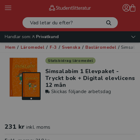
Handlar som:
Privatkund
Hem
/
Läromedel
/
F-3
/
Svenska
/
Basläromedel
/
Simsalab
Statsbidrag läromedel
Simsalabim 1 Elevpaket -
Tryckt bok + Digital elevlicens
12 mån
Skickas följande arbetsdag
231 kr
inkl. moms