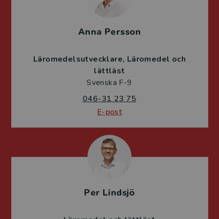
Anna Persson
Läromedelsutvecklare
Läromedel och
lättläst
Svenska F-9
046-31 23 75
E-post
Per Lindsjö