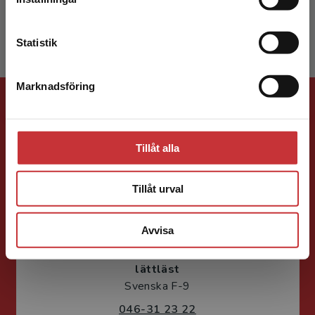
Sandeklevsskolan i Göteborg.
Kontakta kundservice
Statistik
Marknadsföring
Stäng
Förlagskontakt
Tillåt alla
Tillåt urval
Jenny Klang
Avvisa
Läromedelsutvecklare
Läromedel och
lättläst
Svenska F-9
046-31 23 22