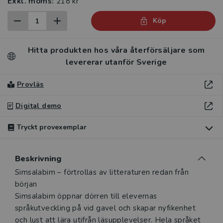
Exkl. moms:
218 kr
Köp
Hitta produkten hos våra återförsäljare som
levererar utanför Sverige
Provläs
Digital demo
Tryckt provexemplar
Du som undervisar kan beställa ett kostnadsfritt
Beskrivning
tryckt provexemplar av den här produkten.
Beskrivning
Simsalabim – förtrollas av litteraturen redan från
Ett tryckt provexemplar ger dig möjlighet att i lugn och ro
början
utvärdera hur produkten passar in i din undervisning.
Simsalabim öppnar dörren till elevernas
Observera att erbjudandet endast gäller relevanta
språkutveckling på vid gavel och skapar nyfikenhet
produkter för din undervisning (nivå och ämne) och dig
och lust att lära utifrån läsupplevelser. Hela språket