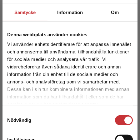
Författare
Samtycke
Information
Om
Denna webbplats använder cookies
Vi använder enhetsidentifierare för att anpassa innehållet
och annonserna till användarna, tillhandahålla funktioner
Eva Ingelsten
för sociala medier och analysera vår trafik. Vi
Begränsad fraktregion
vidarebefordrar även sådana identifierare och annan
information från din enhet till de sociala medier och
annons- och analysföretag som vi samarbetar med.
Dessa kan i sin tur kombinera informationen med annan
information som du har tillhandahållit eller som de har
Det verkar som att du besöker
samlat in när du har använt deras tjänster.
studentlitteratur.se via en enhet utanför Sverige.
Samtyckesval
Vi erbjuder inte leveranser utanför Sverige. För
Lillemor Pollack
Nödvändig
att kunna slutföra ett köp måste
leveransadressen vara i Sverige.
Läs mer
Lillemor Pollack arbetar som lärare på
Inställningar