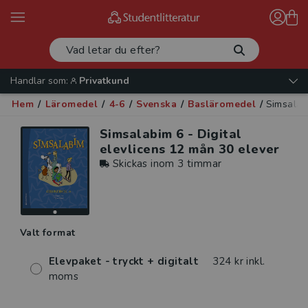
Handlar som:
Privatkund
Hem
/
Läromedel
/
4-6
/
Svenska
/
Basläromedel
/
Simsalab
Simsalabim 6 - Digital
elevlicens 12 mån 30 elever
Skickas inom 3 timmar
Valt format
Elevpaket - tryckt + digitalt
324 kr inkl.
moms