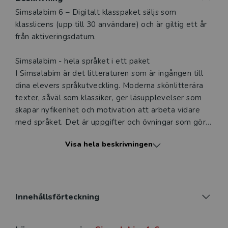
Beskrivning
Simsal​abim 6 – Digitalt klasspaket säljs som
klasslicens (upp till 30 användare) och är giltig ett år
från aktiveringsdatum.
Simsalabim - hela språket i ett paket
I Simsalabim är det litteraturen som är ingången till
dina elevers språkutveckling. Moderna skönlitterära
texter, såväl som klassiker, ger läsupplevelser som
skapar nyfikenhet och motivation att arbeta vidare
med språket. Det är uppgifter och övningar som gör
nedslag i svenskämnets alla delar. Hela språket
Visa hela beskrivningen
förpackat i ett digitalt elevpaket – digital grundbok,
digital arbetsbok och interaktiva övningar.
Simsalabim!
Ett digitalt elevpaket
Innehållsförteckning
Det digitala elevpaketet ger eleven samma innehåll
som Simsalabim 6 Elevpaket med digitalt läromedel,