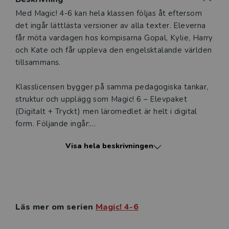
Beskrivning
Med Magic! 4-6 kan hela klassen följas åt eftersom
det ingår lättlästa versioner av alla texter. Eleverna
får möta vardagen hos kompisarna Gopal, Kylie, Harry
och Kate och får uppleva den engelsktalande världen
tillsammans.
Klasslicensen bygger på samma pedagogiska tankar,
struktur och upplägg som Magic! 6 – Elevpaket
(Digitalt + Tryckt) men läromedlet är helt i digital
form. Följande ingår:
• Licens för upp till 30 användare
Visa hela beskrivningen
• DigitalTextbook
• Digital Workbook
• Digital förenklad Support Textbook
•Allt ljud och en mängd digitala övningar.
Läs mer om serien
Magic! 4-6
Digitalt läromedel
I elevens digitala läromedel finns en digital Textbook