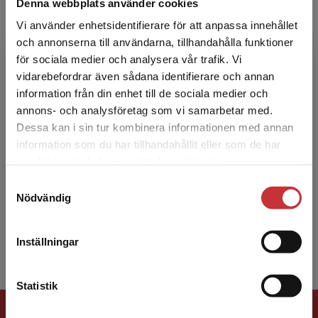
Denna webbplats använder cookies
under 2022 så länge lagret räcker.
Vi använder enhetsidentifierare för att anpassa innehållet
och annonserna till användarna, tillhandahålla funktioner
för sociala medier och analysera vår trafik. Vi
Begränsad fraktregion
vidarebefordrar även sådana identifierare och annan
information från din enhet till de sociala medier och
annons- och analysföretag som vi samarbetar med.
Dessa kan i sin tur kombinera informationen med annan
Peter Watcyn-Jones
information som du har tillhandahållit eller som de har
Det verkar som att du besöker
samlat in när du har använt deras tjänster.
Peter Watcyn-Jones är känd både i Sverige och
studentlitteratur.se via en enhet utanför Sverige.
många andra länder för sina många läromedel.
Samtyckesval
Vi erbjuder inte leveranser utanför Sverige. För
Nödvändig
Bland de senaste kan nämnas Progress Gold
att kunna slutföra ett köp måste
och Magic! Pet...
leveransadressen vara i Sverige.
Läs mer
Inställningar
Kontakta kundservice
Statistik
Förlagskontakt