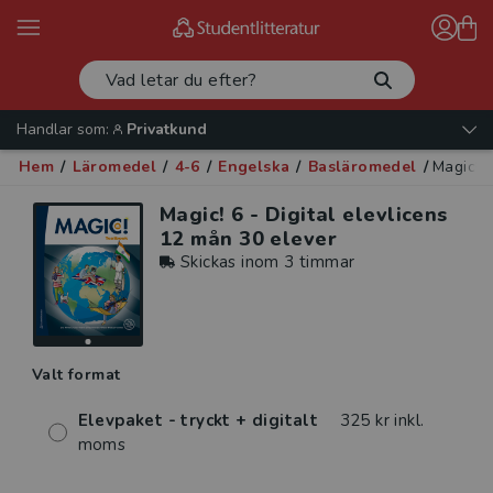
Handlar som:
Privatkund
Hem
/
Läromedel
/
4-6
/
Engelska
/
Basläromedel
/
Magic! 6
Magic! 6 - Digital elevlicens
12 mån 30 elever
Skickas inom 3 timmar
Valt format
Elevpaket - tryckt + digitalt
325 kr inkl.
moms