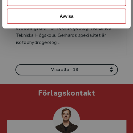
Gerhard Barmen
Avvisa
Gerhard Barmen är universitetslektor och
avdelningschef för Teknisk geologi vid Lunds
Tekniska Högskola. Gerhards specialitet är
isotophydrogeologi...
Visa alla - 18
Förlagskontakt