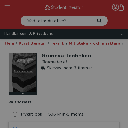
Handlar som:
Privatkund
Hem
/
Kurslitteratur
/
Teknik
/
Miljöteknik och marklära
/
G
Grundvattenboken
lärarmaterial
Skickas inom 3 timmar
Valt format
Tryckt bok
506 kr inkl. moms