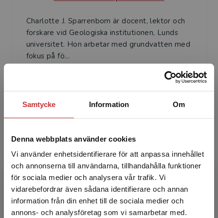
Charlotte J. Sparrenbom är docent, lektor och
forskare vid Geologiska institutionen, Lunds
universitet. Hon arbetar med grundvatten med
fokus på fö...
Samtycke
Information
Om
Denna webbplats använder cookies
Hans Jeppsson
Vi använder enhetsidentifierare för att anpassa innehållet
och annonserna till användarna, tillhandahålla funktioner
Hans Jeppsson är geohydrolog på
för sociala medier och analysera vår trafik. Vi
konsultföretaget WSP och gästlärare på
Begränsad fraktregion
vidarebefordrar även sådana identifierare och annan
Geologiska institutionen, Lunds universitet.
information från din enhet till de sociala medier och
Han arbetar med grundvattenutre...
annons- och analysföretag som vi samarbetar med.