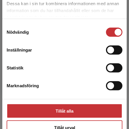
Dessa kan i sin tur kombinera informationen med annan
information som du har tillhandahållit eller som de har
Det verkar som att du besöker
samlat in när du har använt deras tjänster.
studentlitteratur.se via en enhet utanför Sverige.
Samtyckesval
Vi erbjuder inte leveranser utanför Sverige. För
Nödvändig
att kunna slutföra ett köp måste
leveransadressen vara i Sverige.
Läs mer
Tony Appelo
Inställningar
Kontakta kundservice
Tony Appelo har varit professor vid Fria
universitetet i Amsterdam men driver sedan
Statistik
1998 sitt eget konsultföretag. Han jobbar
huvudsakligen med råd...
Marknadsföring
Stäng
Tillåt alla
Tillåt urval