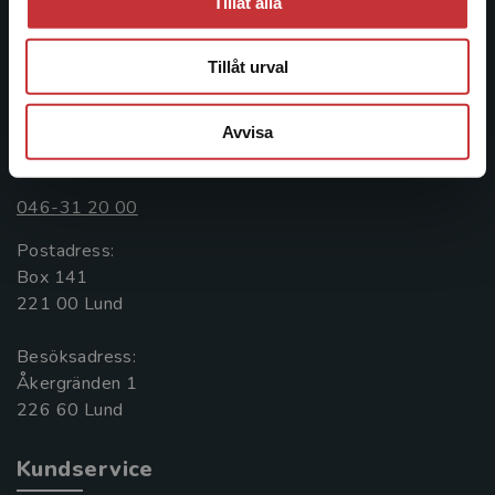
Tillåt alla
informationstjänster i utbudet, finns Studentlitteratur med
längs hela kunskapsresan.
Tillåt urval
Kontakta oss
Avvisa
Kontakta oss
046-31 20 00
Postadress:
Box 141
221 00 Lund
Besöksadress:
Åkergränden 1
Kundservice