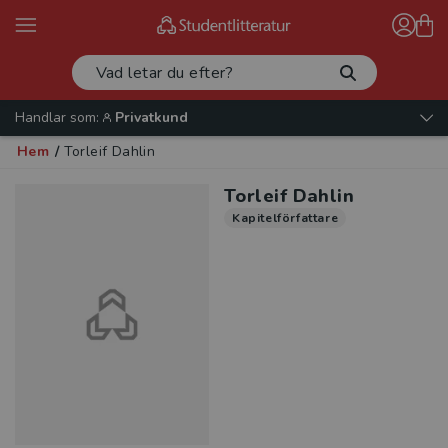
Handlar som:
Privatkund
Hem
/
Torleif Dahlin
Torleif Dahlin
Kapitelförfattare