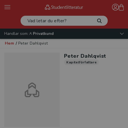
Handlar som:
Privatkund
Hem
/
Peter Dahlqvist
Peter Dahlqvist
Kapitelförfattare