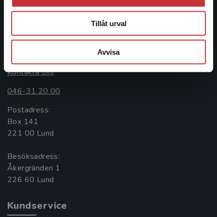
informationstjänster i utbudet, finns Studentlitteratur med
längs hela kunskapsresan.
Tillåt urval
Kontakta oss
Avvisa
Kontakta oss
046-31 20 00
Postadress:
Box 141
221 00 Lund
Besöksadress:
Åkergränden 1
Kundservice