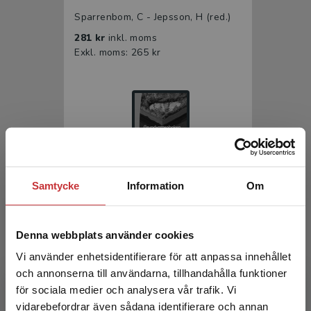
Sparrenbom, C - Jepsson, H (red.)
281 kr
inkl. moms
Exkl. moms: 265 kr
Samtycke
Information
Om
Grundvattenboken
Denna webbplats använder cookies
Sparrenbom, C - Jeppsson, H (red.)
Vi använder enhetsidentifierare för att anpassa innehållet
och annonserna till användarna, tillhandahålla funktioner
för sociala medier och analysera vår trafik. Vi
Begränsad fraktregion
vidarebefordrar även sådana identifierare och annan