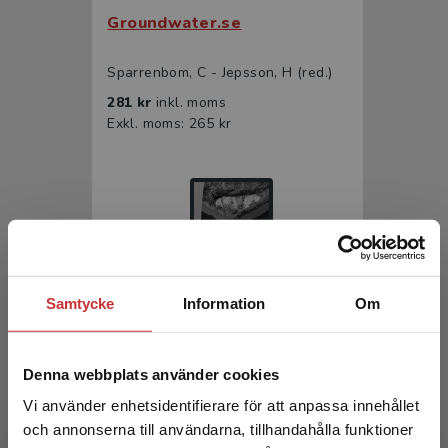
Groundwater.se
Sparrenbom, C - Jepsson, H (red.)
281 kr
inkl. moms
Exkl. moms: 265 kr
Samtycke
Information
Om
Grundvattenboken
Denna webbplats använder cookies
Sparrenbom, C - Jeppsson, H (red.)
Vi använder enhetsidentifierare för att anpassa innehållet
och annonserna till användarna, tillhandahålla funktioner