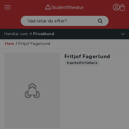
Handlar som:
Privatkund
Hem
/
Fritjof Fagerlund
Fritjof Fagerlund
Kapitelförfattare