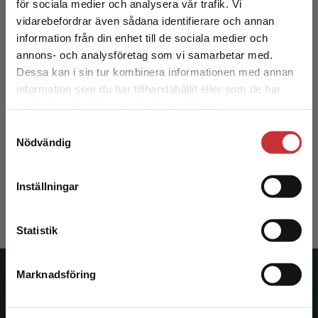
för sociala medier och analysera vår trafik. Vi
Begränsad fraktregion
vidarebefordrar även sådana identifierare och annan
information från din enhet till de sociala medier och
annons- och analysföretag som vi samarbetar med.
Dessa kan i sin tur kombinera informationen med annan
information som du har tillhandahållit eller som de har
Det verkar som att du besöker
samlat in när du har använt deras tjänster.
studentlitteratur.se via en enhet utanför Sverige.
Grundvattenboken
Samtyckesval
Vi erbjuder inte leveranser utanför Sverige. För
Nödvändig
att kunna slutföra ett köp måste
Sparrenbom, C - Jeppsson, H (red.)
leveransadressen vara i Sverige.
Läs mer
506 kr
inkl. moms
Inställningar
Exkl. moms: 477 kr
Kontakta kundservice
Statistik
Marknadsföring
Stäng
Studentlitteratur
Studentlitteratur grundades 1963 och är idag Sveriges