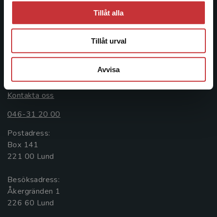
ledande utbildningsförlag. Med läromedel, kurslitteratur,
Tillåt alla
facklitteratur, utbildningar och digitala
informationstjänster i utbudet, finns Studentlitteratur med
Tillåt urval
längs hela kunskapsresan.
Avvisa
Kontakta oss
Kontakta oss
046-31 20 00
Postadress:
Box 141
221 00 Lund
Besöksadress:
Åkergränden 1