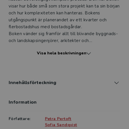
visar hur både små som stora projekt kan ta sin början
och hur komplexiteten kan hanteras. Bokens
utgångspunkt är planerandet av ett kvarter och
flerbostadshus med bostadsgårdar.
Boken vänder sig framför allt till blivande byggnads-
och landskapsingenjörer, arkitekter och
landskapsarkitekter. Inledningsvis ges en introduktion
Visa hela beskrivningen
till stadsbyggnadshistorik och den svenska
planerings- och byggmodellen. Därefter följer lagar,
regler, mått och krav för planering i tidiga skeden.
Begrepp som exploateringstal, bebyggelsestruktur,
fastighetsutredning, rumsfunktioner och stomval
Innehållsförteckning
förklaras. Boken redogör sedan för kvalitet, skisser
och förslag på utformning. Den avslutande delen av
Information
boken innehåller en utformningsuppgift med
arbetsblad för att ge läsaren vägledning i hur arbetet
går till i praktiken när ett förslag på ett nytt kvarter i
Författare:
Petra Pertoft
staden med bostadshus och gård ska tas fram.
Sofia Sandqvist