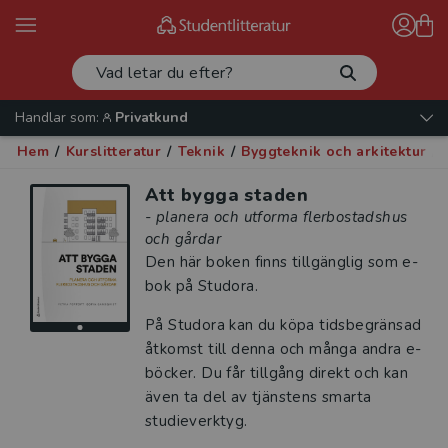
Handlar som:
Privatkund
Hem
/
Kurslitteratur
/
Teknik
/
Byggteknik och arkitektur
/
Att bygga staden
- planera och utforma flerbostadshus
och gårdar
Den här boken finns tillgänglig som e-
bok på Studora.
På Studora kan du köpa tidsbegränsad
åtkomst till denna och många andra e-
böcker. Du får tillgång direkt och kan
även ta del av tjänstens smarta
studieverktyg.