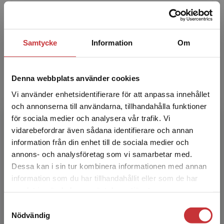
stadsbyggnadsfokus och lärare vid Uppsala
universitet. Petra har undervisat i bland annat
stadsbyggnad, bosta...
Samtycke
Information
Om
Denna webbplats använder cookies
Vi använder enhetsidentifierare för att anpassa innehållet
och annonserna till användarna, tillhandahålla funktioner
för sociala medier och analysera vår trafik. Vi
Sofia Sandqvist
Begränsad fraktregion
vidarebefordrar även sådana identifierare och annan
information från din enhet till de sociala medier och
Sofia Sandqvist är landskapsarkitekt LAR/MSA,
annons- och analysföretag som vi samarbetar med.
lektor i landskapsarkitektur vid SLU och
Dessa kan i sin tur kombinera informationen med annan
praktiserande landskapsarkitekt på Landskaps-
information som du har tillhandahållit eller som de har
Det verkar som att du besöker
laget. Sofia ha...
samlat in när du har använt deras tjänster.
studentlitteratur.se via en enhet utanför Sverige.
Samtyckesval
Vi erbjuder inte leveranser utanför Sverige. För
Nödvändig
att kunna slutföra ett köp måste