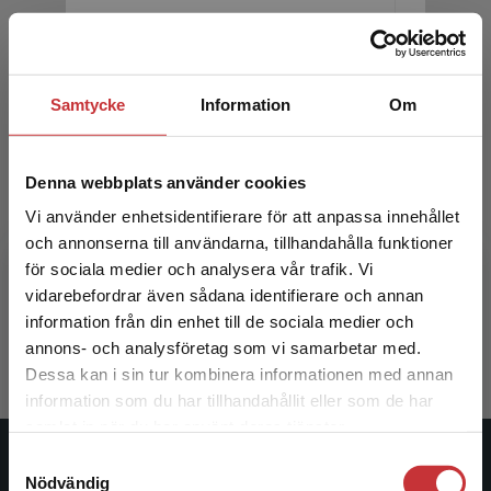
Samtycke
Information
Om
Denna webbplats använder cookies
Omvårdnadens grunder
Omvårdn
Vi använder enhetsidentifierare för att anpassa innehållet
och annonserna till användarna, tillhandahålla funktioner
Marmstål Hammar, Lena m.fl. (red.)
Marmstål H
för sociala medier och analysera vår trafik. Vi
Begränsad fraktregion
vidarebefordrar även sådana identifierare och annan
578 kr
inkl. moms
383 kr
ink
information från din enhet till de sociala medier och
Exkl. moms: 545 kr
Exkl. moms
annons- och analysföretag som vi samarbetar med.
Dessa kan i sin tur kombinera informationen med annan
information som du har tillhandahållit eller som de har
Det verkar som att du besöker
samlat in när du har använt deras tjänster.
studentlitteratur.se via en enhet utanför Sverige.
Samtyckesval
Vi erbjuder inte leveranser utanför Sverige. För
Studentlitteratur
Nödvändig