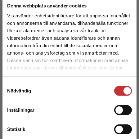
Denna webbplats använder cookies
Omvårdnadens grunder
Vi använder enhetsidentifierare för att anpassa innehållet
och annonserna till användarna, tillhandahålla funktioner
Marmstål Hammar, Lena m.fl. (red.)
för sociala medier och analysera vår trafik. Vi
Begränsad fraktregion
578 kr
inkl. moms
vidarebefordrar även sådana identifierare och annan
Exkl. moms: 545 kr
information från din enhet till de sociala medier och
annons- och analysföretag som vi samarbetar med.
Dessa kan i sin tur kombinera informationen med annan
information som du har tillhandahållit eller som de har
Det verkar som att du besöker
samlat in när du har använt deras tjänster.
studentlitteratur.se via en enhet utanför Sverige.
Samtyckesval
Vi erbjuder inte leveranser utanför Sverige. För
Nödvändig
att kunna slutföra ett köp måste
leveransadressen vara i Sverige.
Läs mer
Inställningar
Omvårdnadens grunder - paket
Kontakta kundservice
Almerud, Sofia m.fl. (red.)
Statistik
1 283 kr
inkl. moms