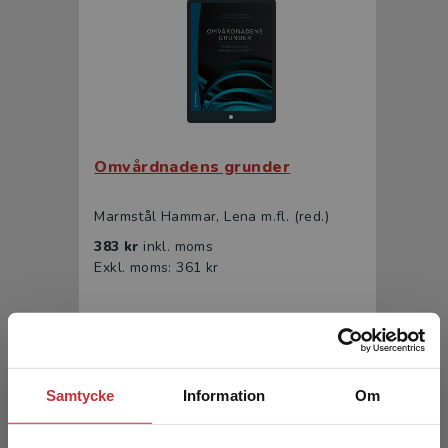
Omvårdnadens grunder
Marmstål Hammar, Lena m.fl. (red.)
383 kr
inkl. moms
Exkl. moms: 361 kr
Samtycke
Information
Om