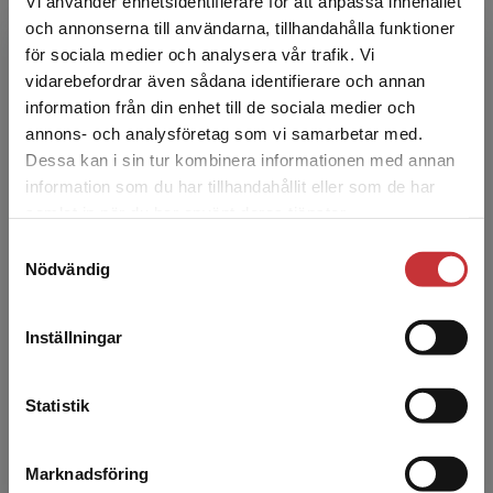
Vi använder enhetsidentifierare för att anpassa innehållet
och annonserna till användarna, tillhandahålla funktioner
Martin Berlin är forskare i nationalekonomi på
för sociala medier och analysera vår trafik. Vi
Folkhälsomyndigheten i Stockholm. Han var
Begränsad fraktregion
vidarebefordrar även sådana identifierare och annan
tidigare verksam vid Institutet för social
information från din enhet till de sociala medier och
forskning (SOFI...
annons- och analysföretag som vi samarbetar med.
Dessa kan i sin tur kombinera informationen med annan
information som du har tillhandahållit eller som de har
Det verkar som att du besöker
samlat in när du har använt deras tjänster.
studentlitteratur.se via en enhet utanför Sverige.
Samtyckesval
Vi erbjuder inte leveranser utanför Sverige. För
Nödvändig
att kunna slutföra ett köp måste
leveransadressen vara i Sverige.
Läs mer
Tessa Bold
Inställningar
Kontakta kundservice
Tessa Bold är forskare vid Institutet för
Internationell Ekonomi vid Stockholms
Statistik
universitet. Hon har disputerat vid Oxfords
universitet. Hennes for...
Marknadsföring
Stäng