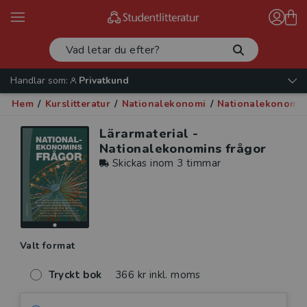
Handlar som:
Privatkund
Hem
/
Kurslitteratur
/
Nationalekonomi
/
Nationalekonomi 
Lärarmaterial -
Nationalekonomins frågor
Skickas inom 3 timmar
Valt format
Tryckt bok
366 kr inkl. moms