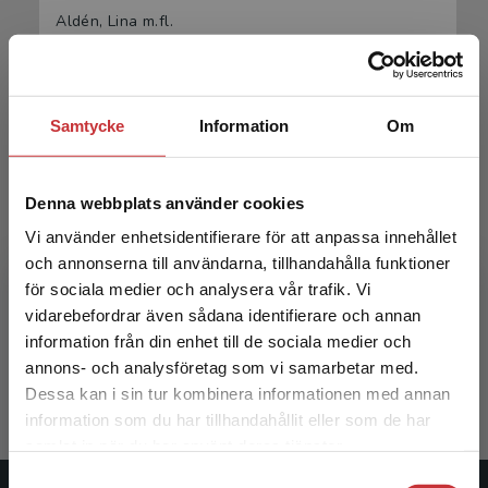
Aldén, Lina m.fl.
Samtycke
Information
Om
Denna webbplats använder cookies
Vi använder enhetsidentifierare för att anpassa innehållet
och annonserna till användarna, tillhandahålla funktioner
Nationalekonomins frågor
för sociala medier och analysera vår trafik. Vi
Begränsad fraktregion
vidarebefordrar även sådana identifierare och annan
Aldén, Lina m.fl.
information från din enhet till de sociala medier och
366 kr
inkl. moms
annons- och analysföretag som vi samarbetar med.
Exkl. moms: 345 kr
Dessa kan i sin tur kombinera informationen med annan
information som du har tillhandahållit eller som de har
Det verkar som att du besöker
samlat in när du har använt deras tjänster.
studentlitteratur.se via en enhet utanför Sverige.
Samtyckesval
Vi erbjuder inte leveranser utanför Sverige. För