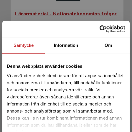
Lärarmaterial - Nationalekonomins frågor
Aldén, Lina m.fl.
Samtycke
Information
Om
Denna webbplats använder cookies
Vi använder enhetsidentifierare för att anpassa innehållet
och annonserna till användarna, tillhandahålla funktioner
för sociala medier och analysera vår trafik. Vi
Begränsad fraktregion
Nationalekonomins frågor
vidarebefordrar även sådana identifierare och annan
information från din enhet till de sociala medier och
annons- och analysföretag som vi samarbetar med.
Aldén, Lina m.fl.
Dessa kan i sin tur kombinera informationen med annan
366 kr
inkl. moms
information som du har tillhandahållit eller som de har
Exkl. moms: 345 kr
Det verkar som att du besöker
samlat in när du har använt deras tjänster.