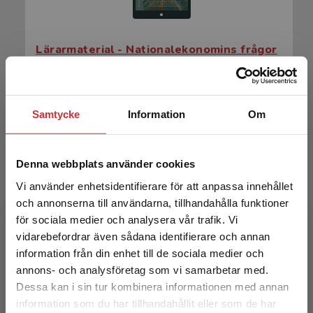
Lärarmaterial - Nationalekonomins frågor
Aldén, Lina m.fl.
Samtycke
Information
Om
Denna webbplats använder cookies
Vi använder enhetsidentifierare för att anpassa innehållet
och annonserna till användarna, tillhandahålla funktioner
för sociala medier och analysera vår trafik. Vi
Begränsad fraktregion
vidarebefordrar även sådana identifierare och annan
Nationalekonomins frågor
information från din enhet till de sociala medier och
annons- och analysföretag som vi samarbetar med.
Aldén, Lina m.fl.
Dessa kan i sin tur kombinera informationen med annan
366 kr
inkl. moms
information som du har tillhandahållit eller som de har
Det verkar som att du besöker