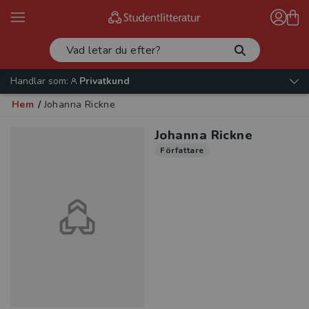
Handlar som:
Privatkund
Hem
/
Johanna Rickne
Johanna Rickne
Författare