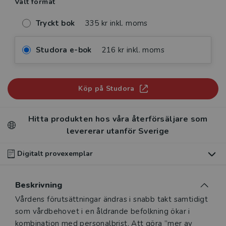
Valt format
Tryckt bok
335 kr inkl. moms
Studora e-bok
216 kr inkl. moms
Köp på Studora
Hitta produkten hos våra återförsäljare som
levererar utanför Sverige
Digitalt provexemplar
Du som undervisar kan beställa ett kostnadsfritt
Beskrivning
digitalt provexemplar av den här produkten
.
Beskrivning
Vårdens förutsättningar ändras i snabb takt samtidigt
Våra digitala provexemplar tillhandahålls via Studora.se
som vårdbehovet i en åldrande befolkning ökar i
och ger dig tillgång till boken under 180 dagar. Observera
kombination med personalbrist. Att göra ”mer av