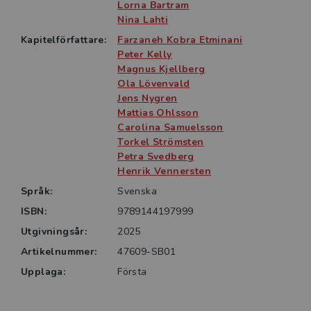
för att möta nutidens och framtidens klyfta mellan
Lorna Bartram
behov och förmåga genom skräddarsydda beslut.
Nina Lahti
Författarna är aktiva inom vård och närliggande
Kapitelförfattare:
Farzaneh Kobra Etminani
forskning och bidrar med ett insidesperspektiv
Peter Kelly
baserat på empiri och vetenskap från
Magnus Kjellberg
Ola Lövenvald
vårdsammanhang där förändring redan ägt rum.
Jens Nygren
Mattias Ohlsson
Målgruppen är studenter på grundnivå och avancerad
Carolina Samuelsson
nivå i samtliga hälso- och sjukvårdsutbildningar.
Torkel Strömsten
Boken är också högst relevant för alla
Petra Svedberg
yrkesverksamma grupper som berörs av detta
Henrik Vennersten
förändringsarbete.
Språk:
Svenska
ISBN:
9789144197999
Utgivningsår:
2025
Artikelnummer:
47609-SB01
Upplaga:
Första