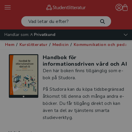
Handlar som:
Privatkund
Hem
/
Kurslitteratur
/
Medicin
/
Kommunikation och pedago
Handbok för
informationsdriven vård och AI
Den här boken finns tillgänglig som e-
bok på Studora.
På Studora kan du köpa tidsbegränsad
åtkomst till denna och många andra e-
böcker. Du får tillgång direkt och kan
även ta del av tjänstens smarta
studieverktyg.