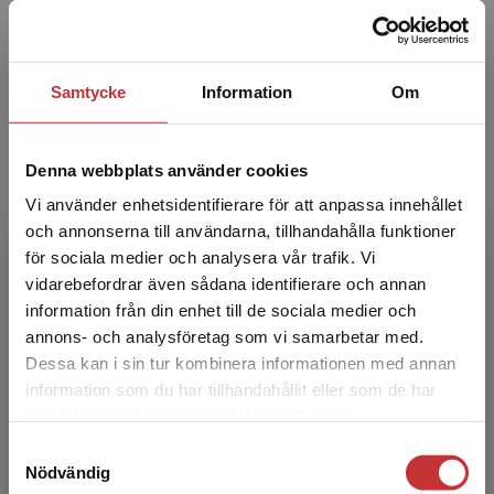
Lorna Bartram
Samtycke
Information
Om
Lorna Bartram, leder och koordinerar hälso-
och sjukvårdsinitiativ på AI Sweden. Har varit
Denna webbplats använder cookies
miljöledare för den nationella Vinnova-
finansierade inno...
Vi använder enhetsidentifierare för att anpassa innehållet
och annonserna till användarna, tillhandahålla funktioner
för sociala medier och analysera vår trafik. Vi
Begränsad fraktregion
vidarebefordrar även sådana identifierare och annan
information från din enhet till de sociala medier och
annons- och analysföretag som vi samarbetar med.
Dessa kan i sin tur kombinera informationen med annan
information som du har tillhandahållit eller som de har
Det verkar som att du besöker
Nina Lahti
samlat in när du har använt deras tjänster.
studentlitteratur.se via en enhet utanför Sverige.
Samtyckesval
Vi erbjuder inte leveranser utanför Sverige. För
Nina Lahti, innovationsstrateg vid Karolinska
Nödvändig
att kunna slutföra ett köp måste
Universitetssjukhuset. Tidigare anställd som AI