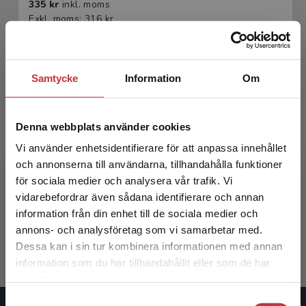
335 kr
inkl. moms
Exkl. moms: 316 kr
Samtycke
Information
Om
Denna webbplats använder cookies
Vi använder enhetsidentifierare för att anpassa innehållet
och annonserna till användarna, tillhandahålla funktioner
Handbok för informationsdriven vård och AI
för sociala medier och analysera vår trafik. Vi
Begränsad fraktregion
vidarebefordrar även sådana identifierare och annan
Lingman, Markus m.fl. (red.)
information från din enhet till de sociala medier och
216 kr
inkl. moms
annons- och analysföretag som vi samarbetar med.
Exkl. moms: 204 kr
Dessa kan i sin tur kombinera informationen med annan
information som du har tillhandahållit eller som de har
Det verkar som att du besöker
samlat in när du har använt deras tjänster.
studentlitteratur.se via en enhet utanför Sverige.
Samtyckesval
Vi erbjuder inte leveranser utanför Sverige. För