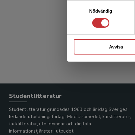
Samtyckesval
Nödvändig
inform
Lingman, 
335 kr
in
Avvisa
Exkl. mom
Studentlitteratur
Studentlitteratur grundades 1963 och är idag Sveriges
ledande utbildningsförlag. Med läromedel, kurslitteratur,
facklitteratur, utbildningar och digitala
informationstjänster i utbudet,