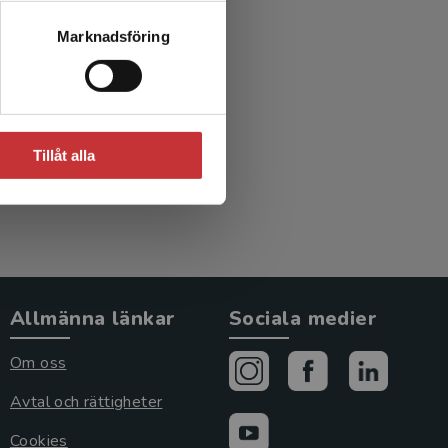
Marknadsföring
ård och
Tillåt alla
Allmänna länkar
Sociala medier
Om oss
Avtal och rättigheter
Cookies