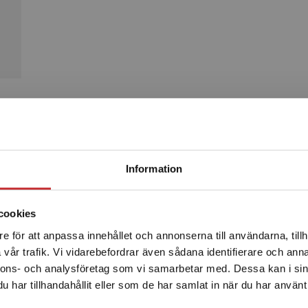
Produkter
Begränsad fraktregion
Information
cookies
e för att anpassa innehållet och annonserna till användarna, tillh
Det verkar som att du besöker studentlitteratur.se via en
vår trafik. Vi vidarebefordrar även sådana identifierare och anna
enhet utanför Sverige. Vi erbjuder inte leveranser utanför
nnons- och analysföretag som vi samarbetar med. Dessa kan i sin
Sverige. För att kunna slutföra ett köp måste
har tillhandahållit eller som de har samlat in när du har använt 
leveransadressen vara i Sverige.
Läs mer