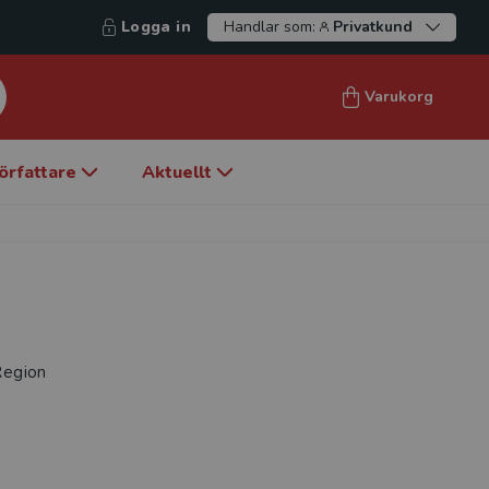
Logga in
Handlar som:
Privatkund
Varukorg
örfattare
Aktuellt
Region