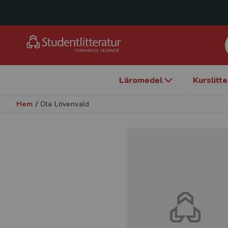
Läromedel
Kurslitt
Hem
/
Ola Lövenvald