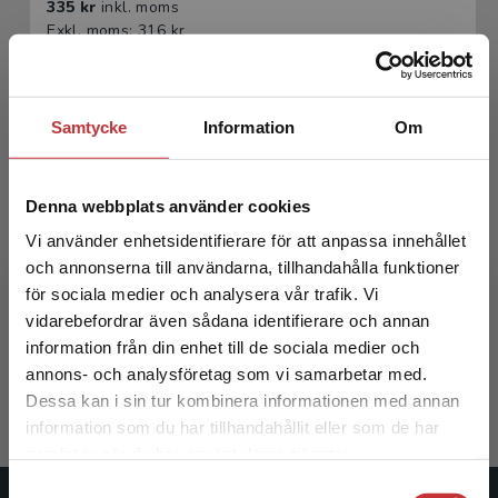
335 kr
inkl. moms
Exkl. moms: 316 kr
Samtycke
Information
Om
Denna webbplats använder cookies
Vi använder enhetsidentifierare för att anpassa innehållet
och annonserna till användarna, tillhandahålla funktioner
Handbok för informationsdriven vård och AI
för sociala medier och analysera vår trafik. Vi
Begränsad fraktregion
vidarebefordrar även sådana identifierare och annan
Lingman, Markus m.fl. (red.)
information från din enhet till de sociala medier och
216 kr
inkl. moms
annons- och analysföretag som vi samarbetar med.
Exkl. moms: 204 kr
Dessa kan i sin tur kombinera informationen med annan
information som du har tillhandahållit eller som de har
Det verkar som att du besöker
samlat in när du har använt deras tjänster.
studentlitteratur.se via en enhet utanför Sverige.
Samtyckesval
Vi erbjuder inte leveranser utanför Sverige. För