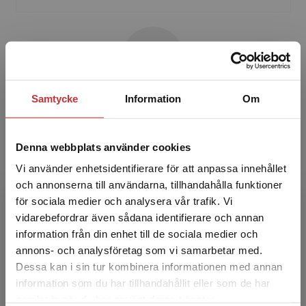
Samtycke
Information
Om
Gunnar Berg
Gunnar Berg är professor emeritus i pedagogik
Denna webbplats använder cookies
vid Mittuniversitetet. Han disputerade i
Vi använder enhetsidentifierare för att anpassa innehållet
pedagogik vid Uppsala universitet 1981 på
och annonserna till användarna, tillhandahålla funktioner
avhandlingen Skola...
för sociala medier och analysera vår trafik. Vi
Begränsad fraktregion
vidarebefordrar även sådana identifierare och annan
information från din enhet till de sociala medier och
annons- och analysföretag som vi samarbetar med.
Dessa kan i sin tur kombinera informationen med annan
information som du har tillhandahållit eller som de har
Det verkar som att du besöker
samlat in när du har använt deras tjänster.