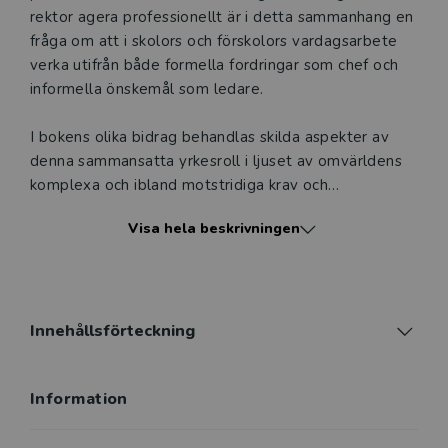
och ger dig tillgång till boken under 180 dagar. Observera
rektor agera professionellt är i detta sammanhang en
att erbjudandet endast gäller relevanta produkter för din
fråga om att i skolors och förskolors vardagsarbete
undervisning (nivå och ämne) och dig som är verksam i
verka utifrån både formella fordringar som chef och
Sverige. Du kan alltid kontakta vår
kundservice
om du
informella önskemål som ledare.
önskar ytterligare information eller har frågor om
produkten.
I bokens olika bidrag behandlas skilda aspekter av
denna sammansatta yrkesroll i ljuset av omvärldens
Den här produkten kan beställas av lärare på universitet
komplexa och ibland motstridiga krav och
eller högskola. Om det gäller tjänsteexemplar av en
förväntningar.
kursbok på befintlig kurslista hänvisar vi till din
Visa hela beskrivningen
arbetsgivare.
Boken består av fyra delar:
• Rektorskapets professionella premisser,
Logga in
Innehållsförteckning
• Rektorsprofessionalism i olika skolformer och
verksamhetsområden,
Information
• Kommunikation, kollegialitet och