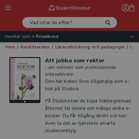
Handlar som:
Privatkund
Hem
/
Kurslitteratur
/
Lärarutbildning och pedagogik
/
Led
Att jobba som rektor
- om rektorer som professionella
yrkesutövare
Den här boken finns tillgänglig som e-
bok på Studora.
På Studora kan du köpa tidsbegränsad
åtkomst till denna och många andra e-
böcker. Du får tillgång direkt och kan
även ta del av tjänstens smarta
studieverktyg.