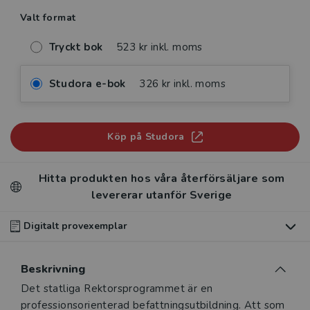
Valt format
Tryckt bok
523 kr inkl. moms
Studora e-bok
326 kr inkl. moms
Köp på Studora
Hitta produkten hos våra återförsäljare som
levererar utanför Sverige
Digitalt provexemplar
Du som undervisar kan beställa ett kostnadsfritt
Beskrivning
digitalt provexemplar av den här produkten
.
Beskrivning
Det statliga Rektorsprogrammet är en
Våra digitala provexemplar tillhandahålls via Studora.se
professionsorienterad befattningsutbildning. Att som