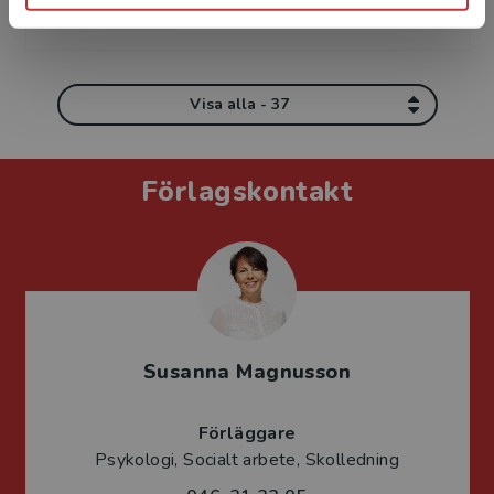
skolutvecklare i såväl gru...
Visa alla - 37
Förlagskontakt
Susanna Magnusson
Förläggare
Psykologi, Socialt arbete, Skolledning