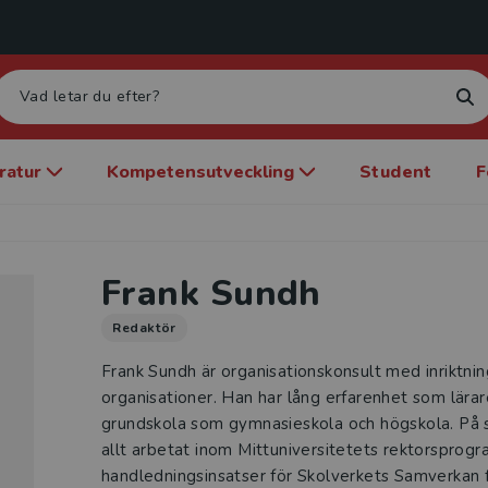
eratur
Kompetensutveckling
Student
F
Frank Sundh
Redaktör
Frank Sundh är organisationskonsult med inriktni
organisationer. Han har lång erfarenhet som lärar
grundskola som gymnasieskola och högskola. På s
allt arbetat inom Mittuniversitetets rektorspro
handledningsinsatser för Skolverkets Samverkan f