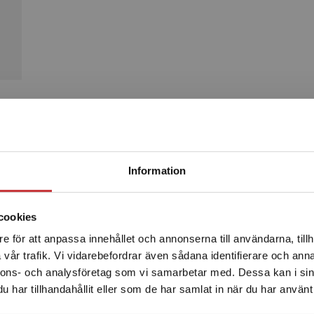
Produkter
Begränsad fraktregion
Information
cookies
e för att anpassa innehållet och annonserna till användarna, tillh
Det verkar som att du besöker studentlitteratur.se via en
vår trafik. Vi vidarebefordrar även sådana identifierare och anna
enhet utanför Sverige. Vi erbjuder inte leveranser utanför
nnons- och analysföretag som vi samarbetar med. Dessa kan i sin
Sverige. För att kunna slutföra ett köp måste
har tillhandahållit eller som de har samlat in när du har använt 
leveransadressen vara i Sverige.
Läs mer