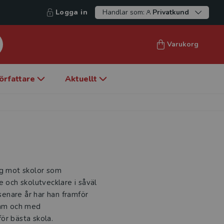
Logga in
Handlar som:
Privatkund
Varukorg
örfattare
Aktuellt
ng mot skolor som
e och skolutvecklare i såväl
enare år har han framför
gram och med
ör bästa skola.