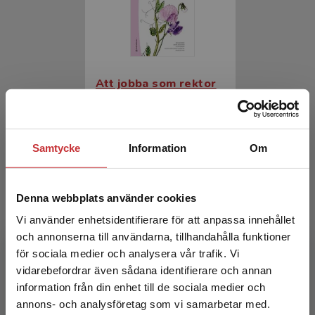
Att jobba som rektor
Ahlström, Björn m.fl. (red.)
523 kr
inkl. moms
Samtycke
Information
Om
Exkl. moms: 493 kr
Denna webbplats använder cookies
Vi använder enhetsidentifierare för att anpassa innehållet
och annonserna till användarna, tillhandahålla funktioner
för sociala medier och analysera vår trafik. Vi
Begränsad fraktregion
vidarebefordrar även sådana identifierare och annan
information från din enhet till de sociala medier och
annons- och analysföretag som vi samarbetar med.
Att jobba som rektor