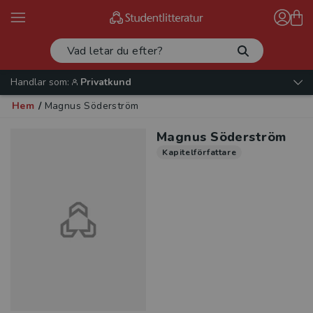
Handlar som:
Privatkund
Hem
/
Magnus Söderström
Magnus Söderström
Kapitelförfattare