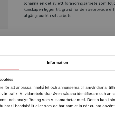
Johanna en del av ett förändringsarbete som följ
kunskapen ligger till grund för den beprövade er
utgångspunkt i sitt arbete.
Produkter
Begränsad fraktregion
Information
cookies
e för att anpassa innehållet och annonserna till användarna, tillh
Det verkar som att du besöker studentlitteratur.se via en
vår trafik. Vi vidarebefordrar även sådana identifierare och anna
enhet utanför Sverige. Vi erbjuder inte leveranser utanför
nnons- och analysföretag som vi samarbetar med. Dessa kan i sin
Sverige. För att kunna slutföra ett köp måste
har tillhandahållit eller som de har samlat in när du har använt 
leveransadressen vara i Sverige.
Läs mer