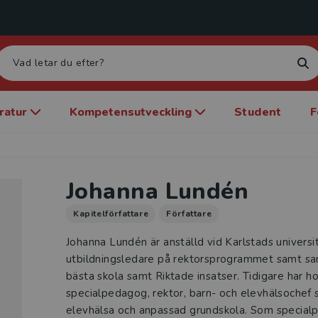
eratur
Kompetensutveckling
Student
F
Johanna Lundén
Kapitelförfattare
Författare
Johanna Lundén är anställd vid Karlstads universi
utbildningsledare på rektorsprogrammet samt sa
bästa skola samt Riktade insatser. Tidigare har 
specialpedagog, rektor, barn- och elevhälsochef 
elevhälsa och anpassad grundskola. Som special