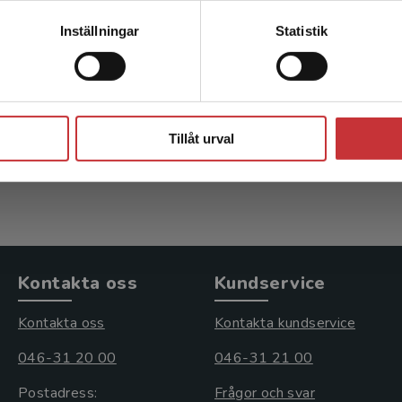
Att jobba som rektor
Kontakta kundservice
Inställningar
Statistik
Ahlström, Björn m.fl. (red.)
Söder
(red.)
Stäng
326 kr
inkl. moms
393 k
Tillåt urval
Exkl. moms: 308 kr
Exkl. 
Kontakta oss
Kundservice
Kontakta oss
Kontakta kundservice
046-31 20 00
046-31 21 00
Postadress:
Frågor och svar