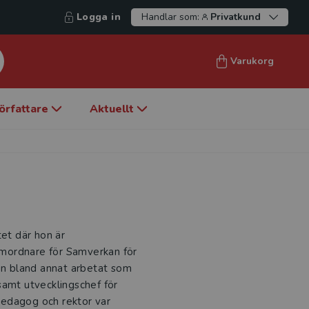
Logga in
Handlar som:
Privatkund
Varukorg
örfattare
Aktuellt
tet där hon är
mordnare för Samverkan för
hon bland annat arbetat som
samt utvecklingschef för
pedagog och rektor var