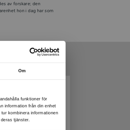
des av forskare; den
farenhet hon i dag har som
Om
andahålla funktioner för
n information från din enhet
 tur kombinera informationen
deras tjänster.