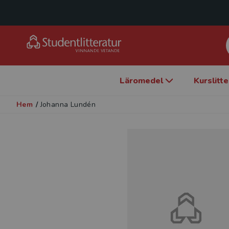
Läromedel
Kurslitt
Hem
/
Johanna Lundén