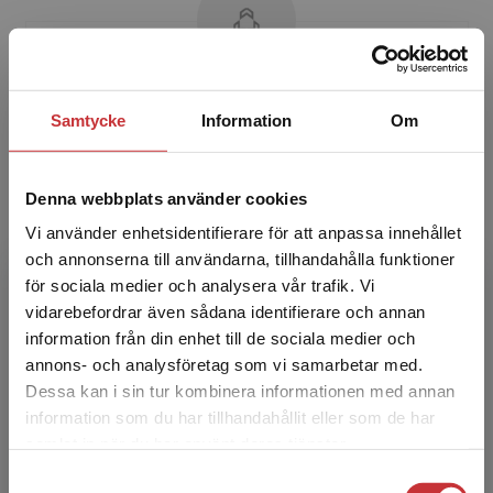
Per Andersson
Samtycke
Information
Om
Per Andersson är professor i pedagogik vid
LiU. Hans forskning handlar främst om
Denna webbplats använder cookies
validering av vuxnas lärande, yrkeslärares och
Vi använder enhetsidentifierare för att anpassa innehållet
folkhögskollärares ...
och annonserna till användarna, tillhandahålla funktioner
för sociala medier och analysera vår trafik. Vi
Begränsad fraktregion
vidarebefordrar även sådana identifierare och annan
information från din enhet till de sociala medier och
annons- och analysföretag som vi samarbetar med.
Dessa kan i sin tur kombinera informationen med annan
information som du har tillhandahållit eller som de har
Det verkar som att du besöker
Susanne Köpsén
samlat in när du har använt deras tjänster.
studentlitteratur.se via en enhet utanför Sverige.
Samtyckesval
Vi erbjuder inte leveranser utanför Sverige. För