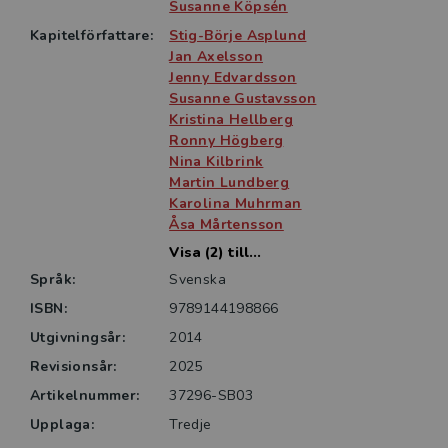
yrkesutbildning och yrkeslärare. Tidigare kapitel har
Susanne Köpsén
reviderats och nya värdefulla kapitel från forskare och
Kapitelförfattare:
Stig-Börje Asplund
lärare har tillkommit.
Jan Axelsson
Jenny Edvardsson
Susanne Gustavsson
Kristina Hellberg
Ronny Högberg
Nina Kilbrink
Martin Lundberg
Karolina Muhrman
Åsa Mårtensson
Visa (2) till...
Språk:
Svenska
ISBN:
9789144198866
Utgivningsår:
2014
Revisionsår:
2025
Artikelnummer:
37296-SB03
Upplaga:
Tredje