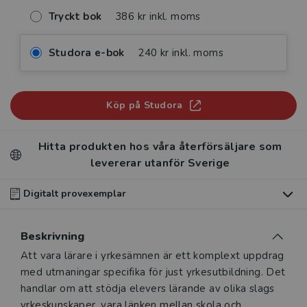
Tryckt bok
386 kr inkl. moms
Studora e-bok
240 kr inkl. moms
Köp på Studora
Hitta produkten hos våra återförsäljare som
levererar utanför Sverige
Digitalt provexemplar
Du som undervisar kan beställa ett kostnadsfritt
Beskrivning
digitalt provexemplar av den här produkten
.
Beskrivning
Att vara lärare i yrkesämnen är ett komplext uppdrag
Våra digitala provexemplar tillhandahålls via Studora.se
med utmaningar specifika för just yrkesutbildning. Det
och ger dig tillgång till boken under 180 dagar. Observera
handlar om att stödja elevers lärande av olika slags
att erbjudandet endast gäller relevanta produkter för din
yrkeskunskaper, vara länken mellan skola och