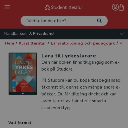
Handlar som:
Privatkund
Hem
/
Kurslitteratur
/
Lärarutbildning och pedagogik
/
Arb
Lära till yrkeslärare
Den här boken finns tillgänglig som e-
bok på Studora.
På Studora kan du köpa tidsbegränsad
åtkomst till denna och många andra e-
böcker. Du får tillgång direkt och kan
även ta del av tjänstens smarta
studieverktyg.
Valt format