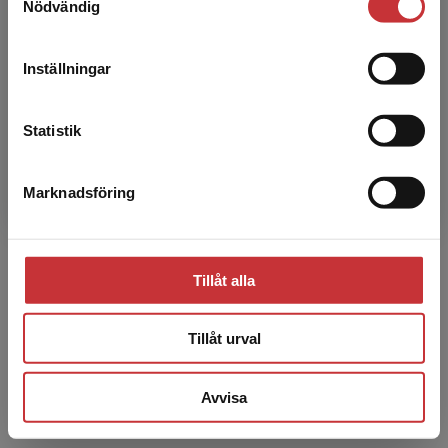
Susanne Köpsén är biträdande professor i
Nödvändig
att kunna slutföra ett köp måste
pedagogik vid avdelningen för pedagogik och
leveransadressen vara i Sverige.
Läs mer
vuxnas lärande vid institutionen för
Inställningar
beteendevetenskap och lär...
Kontakta kundservice
Statistik
Marknadsföring
Stäng
Stig-Börje Asplund
Tillåt alla
Stig-Börje Asplund är professor i pedagogiskt
arbete vid Karlstads universitet. Hans forskning
Tillåt urval
bedrivs utifrån en tvärvetenskaplig ansats och
omfat...
Avvisa