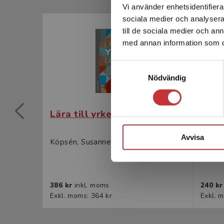
Vi använder enhetsidentifierar
sociala medier och analysera 
till de sociala medier och a
med annan information som du 
Samtyckesval
Nödvändig
Lära till yrkeslärare
Lära 
Avvisa
Köpsén, Susanne m.fl. (red.)
Köpsén
386 kr
inkl. moms
240 k
Exkl. moms: 364 kr
Exkl. 