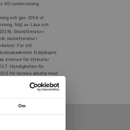
ets NO-undervisning.
äsning och gav 2016 ut
ning, följt av Läsa och
019), Skönlitteratur i
: skönlitteratur i
kelser: För sitt
nboksakademins Eldsjälspris
s intresse för litteratur
2017. Myndigheten för
 2015 för hennes arbete med
ldelades Jenny Guldäpplet
Om