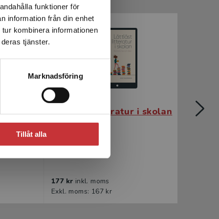
andahålla funktioner för
n information från din enhet
 tur kombinera informationen
deras tjänster.
Marknadsföring
skolan
Lättläst litteratur i skolan
S
Try
Tillåt alla
Edvarsson, Jenny
Edvar
177 kr
inkl. moms
276 k
Exkl. moms: 167 kr
Exkl. 