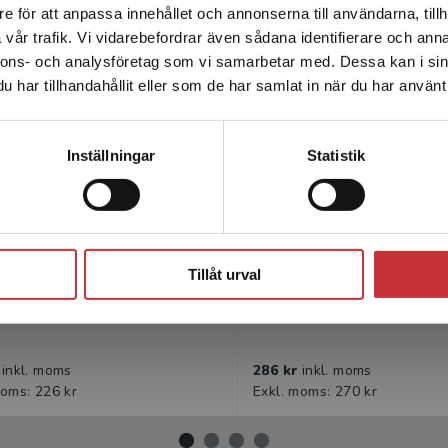
e för att anpassa innehållet och annonserna till användarna, tillh
Det verkar som att du besöker studentlitteratur.se via en
vår trafik. Vi vidarebefordrar även sådana identifierare och anna
enhet utanför Sverige. Vi erbjuder inte leveranser utanför
nnons- och analysföretag som vi samarbetar med. Dessa kan i sin
Sverige. För att kunna slutföra ett köp måste
har tillhandahållit eller som de har samlat in när du har använt 
leveransadressen vara i Sverige.
Läs mer
Kontakta kundservice
Inställningar
Statistik
till yrkeslärare
Lättläst litteratur i 
Stäng
Tillåt urval
, Susanne m.fl. (red.)
Edvarsson, Jenny
r
inkl. moms
286 kr
inkl. moms
moms: 226 kr
Exkl. moms: 270 kr