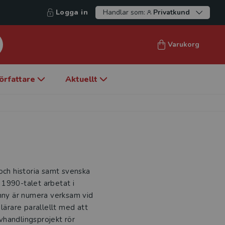
Logga in
Handlar som:
Privatkund
Varukorg
örfattare
Aktuellt
och historia samt svenska
 1990-talet arbetat i
enny är numera verksam vid
lärare parallellt med att
vhandlingsprojekt rör