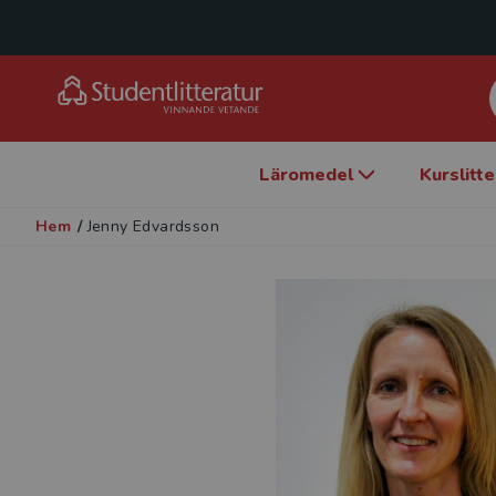
Läromedel
Kurslitt
Hem
/
Jenny Edvardsson