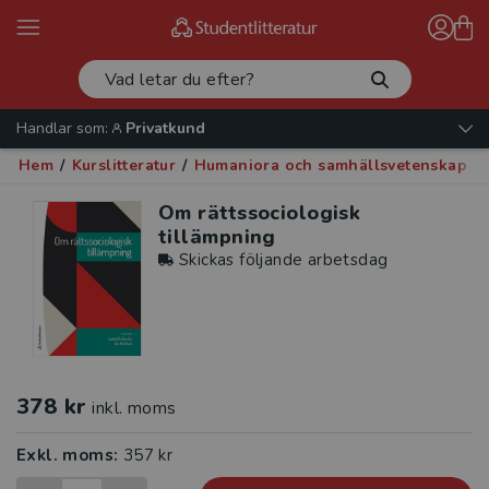
Handlar som:
Privatkund
Hem
/
Kurslitteratur
/
Humaniora och samhällsvetenskap
/
Om rättssociologisk
tillämpning
Skickas följande arbetsdag
378 kr
inkl. moms
Exkl. moms:
357 kr