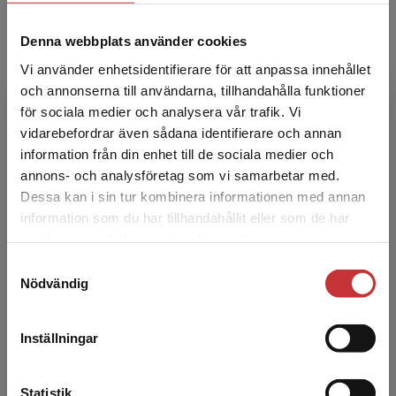
Ida Nafstad
Denna webbplats använder cookies
Ida Nafstad är forskare och även doktor i
Vi använder enhetsidentifierare för att anpassa innehållet
kriminologi vid Rättssociologiska institutionen i
och annonserna till användarna, tillhandahålla funktioner
Lund.
för sociala medier och analysera vår trafik. Vi
Begränsad fraktregion
vidarebefordrar även sådana identifierare och annan
information från din enhet till de sociala medier och
annons- och analysföretag som vi samarbetar med.
Dessa kan i sin tur kombinera informationen med annan
information som du har tillhandahållit eller som de har
Det verkar som att du besöker
samlat in när du har använt deras tjänster.
studentlitteratur.se via en enhet utanför Sverige.
Matthias Baier
Samtyckesval
Vi erbjuder inte leveranser utanför Sverige. För
Nödvändig
att kunna slutföra ett köp måste
Matthias Baier är docent i rättssociologi vid
leveransadressen vara i Sverige.
Läs mer
Rättssociologiska institutionen i Lund.
Inställningar
Kontakta kundservice
Statistik