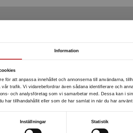
Produkter
Begränsad fraktregion
Information
cookies
e för att anpassa innehållet och annonserna till användarna, tillh
Det verkar som att du besöker studentlitteratur.se via en
vår trafik. Vi vidarebefordrar även sådana identifierare och anna
enhet utanför Sverige. Vi erbjuder inte leveranser utanför
nnons- och analysföretag som vi samarbetar med. Dessa kan i sin
Sverige. För att kunna slutföra ett köp måste
Om rättssociologisk
har tillhandahållit eller som de har samlat in när du har använt 
leveransadressen vara i Sverige.
Läs mer
tillämpning
Kontakta kundservice
Inställningar
Statistik
Schoultz, I - Nafstad, I (red.)