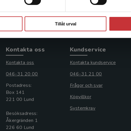
378 kr
inkl. moms
Exkl. moms: 357 kr
Stäng
Tillåt urval
Kontakta oss
Kundservice
Kontakta oss
Kontakta kundservice
046-31 20 00
046-31 21 00
Postadress:
Frågor och svar
Box 141
Köpvillkor
221 00 Lund
Systemkrav
Besöksadress:
Åkergränden 1