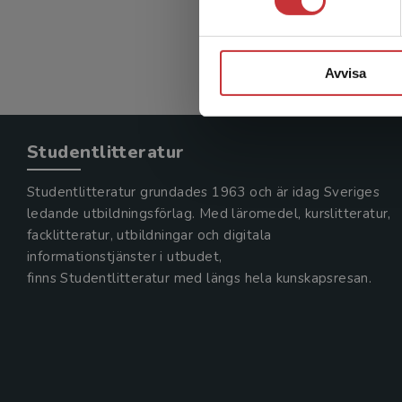
Avvisa
Studentlitteratur
Studentlitteratur grundades 1963 och är idag Sveriges
ledande utbildningsförlag. Med läromedel, kurslitteratur,
facklitteratur, utbildningar och digitala
informationstjänster i utbudet,
finns Studentlitteratur med längs hela kunskapsresan.