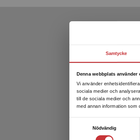
Samtycke
Denna webbplats använder 
Vi använder enhetsidentifierar
sociala medier och analysera 
till de sociala medier och a
med annan information som du 
Samtyckesval
Nödvändig