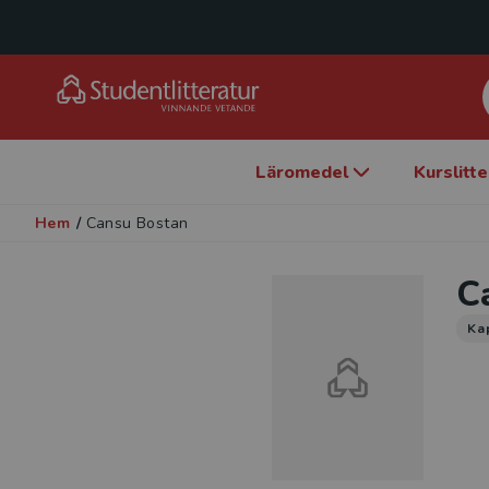
Läromedel
Kurslitt
Hem
/
Cansu Bostan
C
Kap