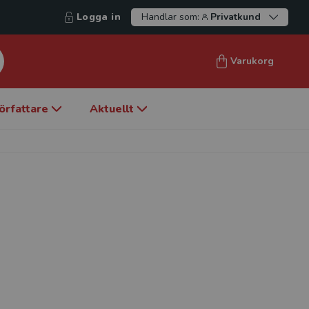
Logga in
Handlar som:
Privatkund
Varukorg
örfattare
Aktuellt