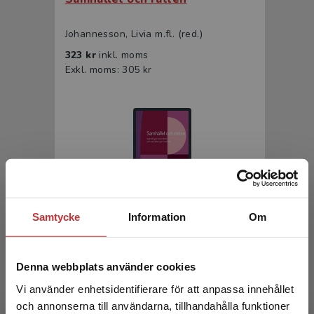
Johannesson, Livia m.fl. (red.)
323 kr
inkl. moms
Exkl. moms: 305 kr
Samtycke
Information
Om
Samhället och rätten
Johannesson, Livia m.fl. (red.)
Denna webbplats använder cookies
200 kr
inkl. moms
Vi använder enhetsidentifierare för att anpassa innehållet
Exkl. moms: 189 kr
och annonserna till användarna, tillhandahålla funktioner