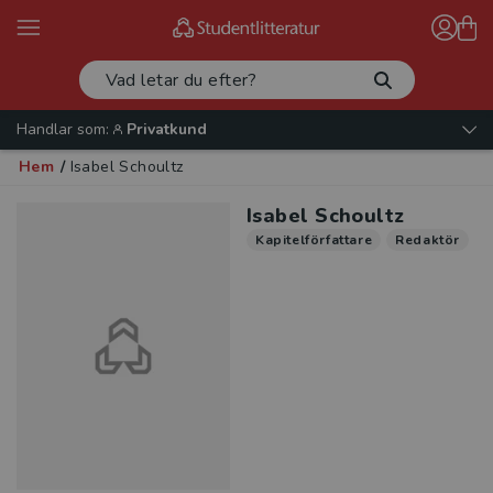
Handlar som:
Privatkund
Hem
/
Isabel Schoultz
Isabel Schoultz
Kapitelförfattare
Redaktör