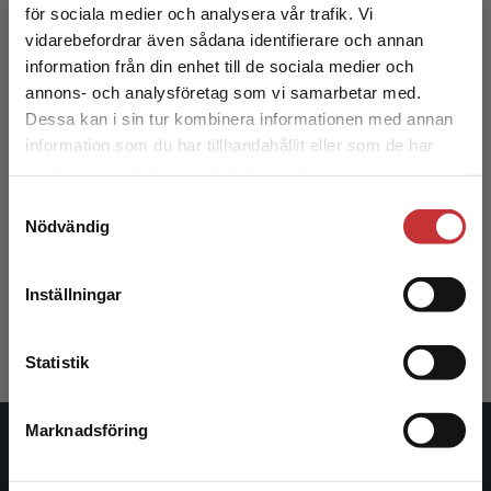
för sociala medier och analysera vår trafik. Vi
Begränsad fraktregion
vidarebefordrar även sådana identifierare och annan
information från din enhet till de sociala medier och
annons- och analysföretag som vi samarbetar med.
Dessa kan i sin tur kombinera informationen med annan
information som du har tillhandahållit eller som de har
Det verkar som att du besöker
samlat in när du har använt deras tjänster.
studentlitteratur.se via en enhet utanför Sverige.
Samtyckesval
Vi erbjuder inte leveranser utanför Sverige. För
Om rättssociologisk tillämpning
Nödvändig
att kunna slutföra ett köp måste
leveransadressen vara i Sverige.
Läs mer
Schoultz, I - Nafstad, I (red.)
Inställningar
378 kr
inkl. moms
Kontakta kundservice
Exkl. moms: 357 kr
Statistik
Marknadsföring
Stäng
Studentlitteratur