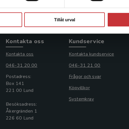
Exkl. moms: 357 kr
Stäng
Tillåt urval
Kontakta oss
Kundservice
Kontakta oss
Kontakta kundservice
046-31 20 00
046-31 21 00
Postadress:
Frågor och svar
Box 141
Köpvillkor
221 00 Lund
Systemkrav
Besöksadress:
Åkergränden 1