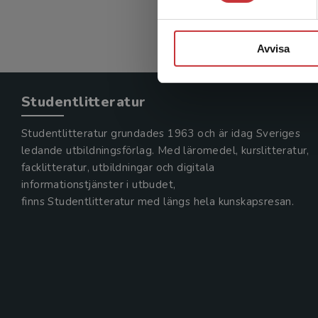
Avvisa
Studentlitteratur
Studentlitteratur grundades 1963 och är idag Sveriges
ledande utbildningsförlag. Med läromedel, kurslitteratur,
facklitteratur, utbildningar och digitala
informationstjänster i utbudet,
finns Studentlitteratur med längs hela kunskapsresan.