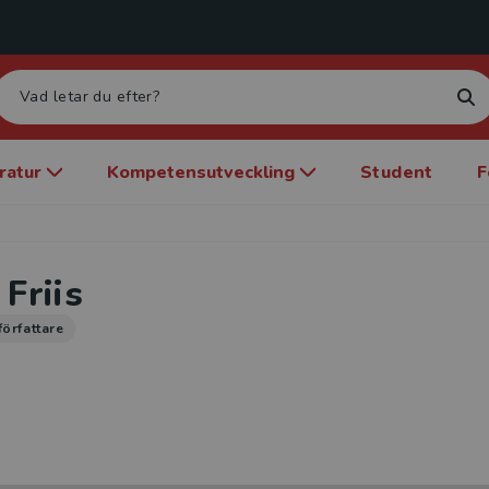
eratur
Kompetensutveckling
Student
F
 Friis
författare