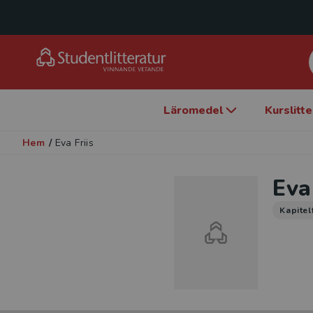
Läromedel
Kurslitt
Hem
/
Eva Friis
Eva
Kapitel