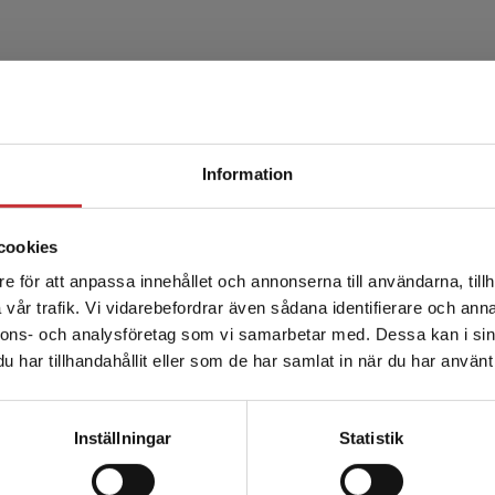
Produkter
Begränsad fraktregion
Information
cookies
e för att anpassa innehållet och annonserna till användarna, tillh
Det verkar som att du besöker studentlitteratur.se via en
vår trafik. Vi vidarebefordrar även sådana identifierare och anna
enhet utanför Sverige. Vi erbjuder inte leveranser utanför
nnons- och analysföretag som vi samarbetar med. Dessa kan i sin
Sverige. För att kunna slutföra ett köp måste
Om rättssociologisk
har tillhandahållit eller som de har samlat in när du har använt 
leveransadressen vara i Sverige.
Läs mer
tillämpning
Kontakta kundservice
Schoultz, I - Nafstad, I (red.)
Inställningar
Statistik
378 kr
inkl. moms