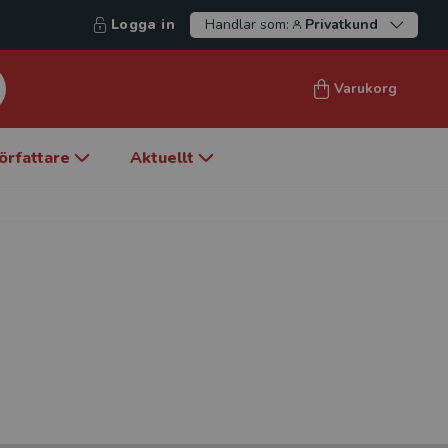
Logga in
Handlar som:
Privatkund
Varukorg
örfattare
Aktuellt