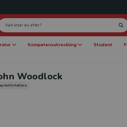
eratur
Kompetensutveckling
Student
F
ohn Woodlock
apitelförfattare