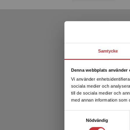
Samtycke
Denna webbplats använder 
Vi använder enhetsidentifierar
sociala medier och analysera 
till de sociala medier och a
med annan information som du 
Samtyckesval
Nödvändig