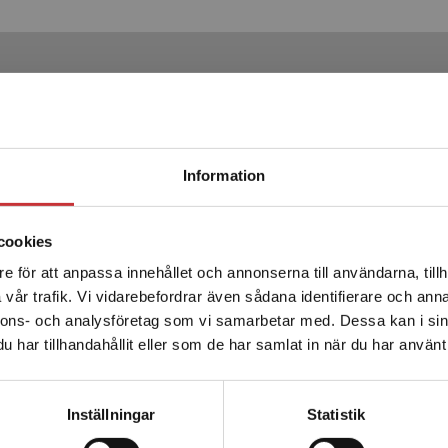
Produkter
Begränsad fraktregion
Information
cookies
e för att anpassa innehållet och annonserna till användarna, tillh
Det verkar som att du besöker studentlitteratur.se via en
vår trafik. Vi vidarebefordrar även sådana identifierare och anna
enhet utanför Sverige. Vi erbjuder inte leveranser utanför
nnons- och analysföretag som vi samarbetar med. Dessa kan i sin
Sverige. För att kunna slutföra ett köp måste
har tillhandahållit eller som de har samlat in när du har använt 
leveransadressen vara i Sverige.
Läs mer
Om rättssociologisk
tillämpning
Kontakta kundservice
Inställningar
Statistik
Schoultz, I - Nafstad, I (red.)