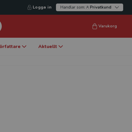
Logga in
Handlar som:
Privatkund
Varukorg
örfattare
Aktuellt