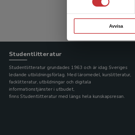
Avvisa
Studentlitteratur
Studentlitteratur grundades 1963 och är idag Sveriges
ledande utbildningsförlag. Med läromedel, kurslitteratur,
facklitteratur, utbildningar och digitala
informationstjänster i utbudet,
finns Studentlitteratur med längs hela kunskapsresan.