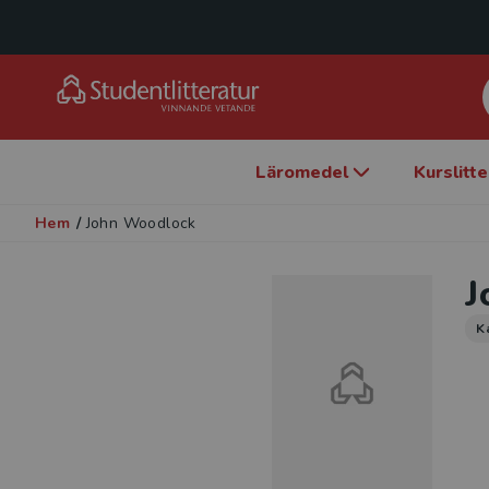
Läromedel
Kurslitt
Hem
/
John Woodlock
J
K