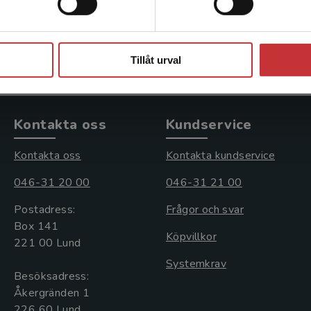
378 kr
inkl. moms
Exkl. moms: 357 kr
Stäng
Tillåt urval
Kontakta oss
Kundservice
Kontakta oss
Kontakta kundservice
046-31 20 00
046-31 21 00
Postadress:
Frågor och svar
Box 141
Köpvillkor
221 00 Lund
Systemkrav
Besöksadress:
Åkergränden 1