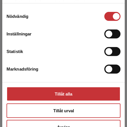
samlat in när du har använt deras tjänster.
studentlitteratur.se via en enhet utanför Sverige.
Samtyckesval
Vi erbjuder inte leveranser utanför Sverige. För
Nödvändig
att kunna slutföra ett köp måste
Gunnar Nordberg
leveransadressen vara i Sverige.
Läs mer
Inställningar
Gunnar Nordberg, professor emeritus,
Kontakta kundservice
Institutionen för epidemiologi och global hälsa,
Umeå universitet, Umeå.
Statistik
Marknadsföring
Stäng
Tillåt alla
Theo Bodin
Tillåt urval
Theo Bodin, docent, senior forskare, Institutet
för miljömedicin, Karolinska Institutet, samt