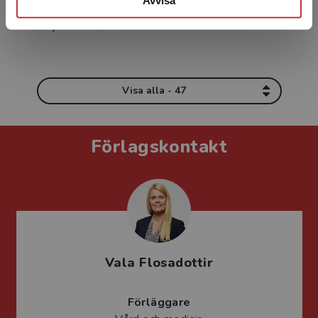
Avvisa
överläkare, Centrum för arbets- och
miljömedicin, Sto...
Visa alla - 47
Förlagskontakt
Vala Flosadottir
Förläggare