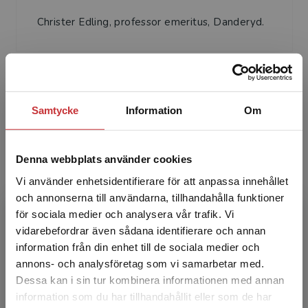
Christer Edling, professor emeritus, Danderyd.
Samtycke
Information
Om
Maria Albin
Denna webbplats använder cookies
Vi använder enhetsidentifierare för att anpassa innehållet
Maria Albin, professor, överläkare, Institutet för
och annonserna till användarna, tillhandahålla funktioner
miljömedicin, Karolinska Institutet och Centrum
för sociala medier och analysera vår trafik. Vi
för arbets- och miljömedicin, Stockholms läns
Begränsad fraktregion
vidarebefordrar även sådana identifierare och annan
la...
information från din enhet till de sociala medier och
annons- och analysföretag som vi samarbetar med.
Dessa kan i sin tur kombinera informationen med annan
information som du har tillhandahållit eller som de har
Det verkar som att du besöker