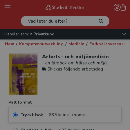
Handlar som:
Privatkund
Hem
/
Kompetensutveckling
/
Medicin
/
Folkhälsovetenska
Arbets- och miljömedicin
- en lärobok om hälsa och miljö
Skickas följande arbetsdag
Valt format
Tryckt bok
665 kr inkl. moms