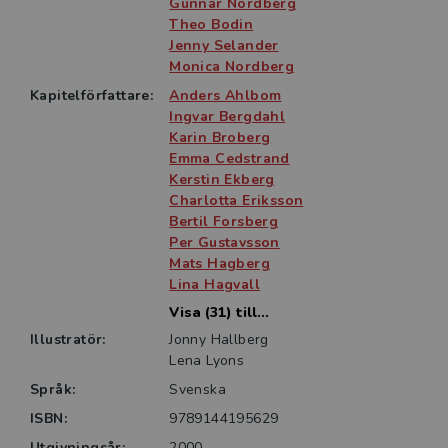
föroreningar samt matförgiftning diskuteras också.
Gunnar Nordberg
Theo Bodin
Nya utmaningar i arbetslivet, arbetsskadeersättning
Jenny Selander
och etiska frågor berörs översiktligt.
Monica Nordberg
Kapitelförfattare:
Anders Ahlbom
Boken riktar sig till studenter på läkarprogrammet
Ingvar Bergdahl
och utbildningar inom arbets- och miljömedicin samt
Karin Broberg
till yrkesverksamma företagssköterskor, ergonomer,
Emma Cedstrand
arbetsmiljöstrateger, miljö- och
Kerstin Ekberg
hälsoskyddsinspektörer, miljösamordnare samt andra
Charlotta Eriksson
yrkesgrupper med ansvar inom det arbets- och
Bertil Forsberg
miljömedicinska området.
Per Gustavsson
Mats Hagberg
Lina Hagvall
Visa (31) till...
Illustratör:
Jonny Hallberg
Lena Lyons
Språk:
Svenska
ISBN:
9789144195629
Utgivningsår:
2000