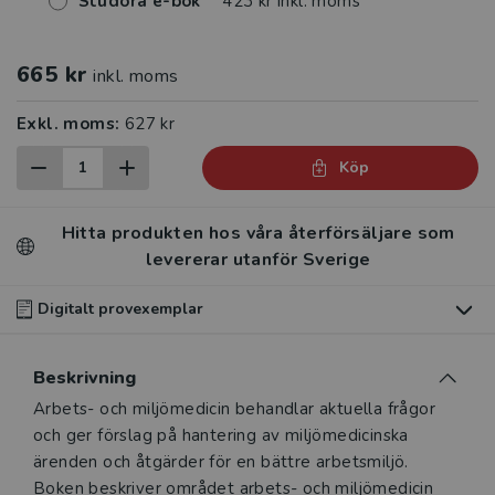
Studora e-bok
423 kr inkl. moms
665 kr
inkl. moms
Exkl. moms:
627 kr
Köp
Hitta produkten hos våra återförsäljare som
levererar utanför Sverige
Digitalt provexemplar
Du som undervisar kan beställa ett kostnadsfritt
Beskrivning
digitalt provexemplar av den här produkten
.
Beskrivning
Arbets- och miljömedicin behandlar aktuella frågor
Våra digitala provexemplar tillhandahålls via Studora.se
och ger förslag på hantering av miljömedicinska
och ger dig tillgång till boken under 180 dagar. Observera
ärenden och åtgärder för en bättre arbetsmiljö.
att erbjudandet endast gäller relevanta produkter för din
Boken beskriver området arbets- och miljömedicin