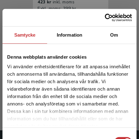
423 kr
inkl. moms
Exkl. moms: 399 kr
Samtycke
Information
Om
Denna webbplats använder cookies
Vi använder enhetsidentifierare för att anpassa innehållet
och annonserna till användarna, tillhandahålla funktioner
Arbets- och miljömedicin
för sociala medier och analysera vår trafik. Vi
Begränsad fraktregion
vidarebefordrar även sådana identifierare och annan
Edling, Christer m.fl. (red.)
information från din enhet till de sociala medier och
665 kr
inkl. moms
annons- och analysföretag som vi samarbetar med.
Exkl. moms: 627 kr
Dessa kan i sin tur kombinera informationen med annan
information som du har tillhandahållit eller som de har
Det verkar som att du besöker
samlat in när du har använt deras tjänster.
studentlitteratur.se via en enhet utanför Sverige.
Samtyckesval
Vi erbjuder inte leveranser utanför Sverige. För