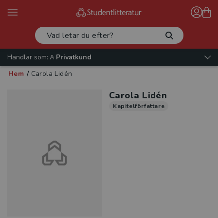
Handlar som:
Privatkund
Hem
/
Carola Lidén
Carola Lidén
Kapitelförfattare