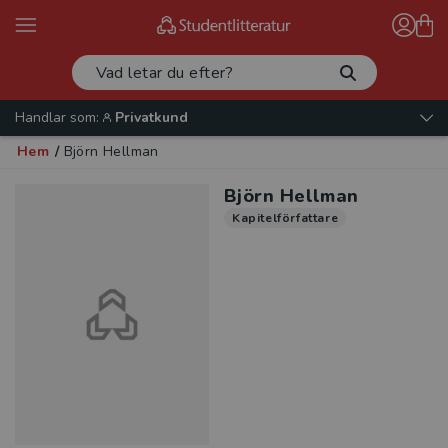
Handlar som:
Privatkund
Hem
/
Björn Hellman
Björn Hellman
Kapitelförfattare