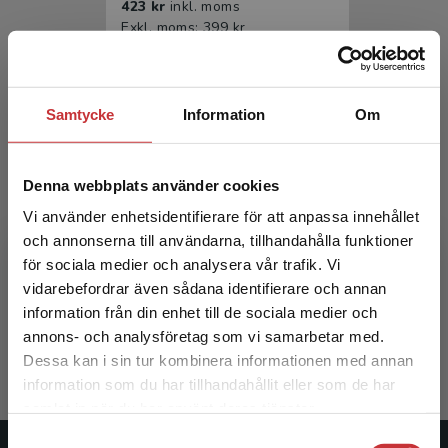
423 kr
inkl. moms
Exkl. moms: 399 kr
Samtycke
Information
Om
Denna webbplats använder cookies
Vi använder enhetsidentifierare för att anpassa innehållet
och annonserna till användarna, tillhandahålla funktioner
Arbets- och miljömedicin
för sociala medier och analysera vår trafik. Vi
Begränsad fraktregion
vidarebefordrar även sådana identifierare och annan
Edling, Christer m.fl. (red.)
information från din enhet till de sociala medier och
665 kr
inkl. moms
annons- och analysföretag som vi samarbetar med.
Exkl. moms: 627 kr
Dessa kan i sin tur kombinera informationen med annan
information som du har tillhandahållit eller som de har
Det verkar som att du besöker
samlat in när du har använt deras tjänster.
studentlitteratur.se via en enhet utanför Sverige.
Samtyckesval
Vi erbjuder inte leveranser utanför Sverige. För