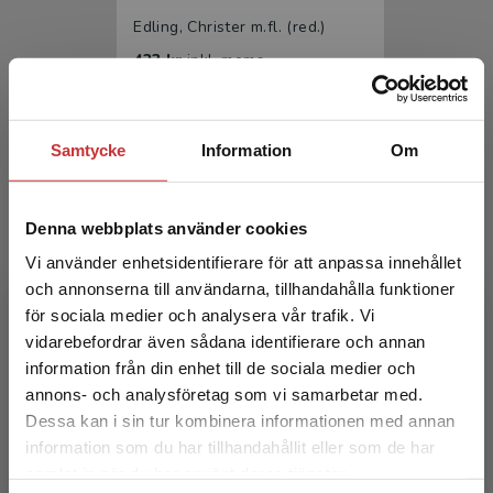
Edling, Christer m.fl. (red.)
423 kr
inkl. moms
Exkl. moms: 399 kr
Samtycke
Information
Om
Denna webbplats använder cookies
Vi använder enhetsidentifierare för att anpassa innehållet
och annonserna till användarna, tillhandahålla funktioner
för sociala medier och analysera vår trafik. Vi
Arbets- och miljömedicin
Begränsad fraktregion
vidarebefordrar även sådana identifierare och annan
information från din enhet till de sociala medier och
Edling, Christer m.fl. (red.)
annons- och analysföretag som vi samarbetar med.
665 kr
inkl. moms
Dessa kan i sin tur kombinera informationen med annan
Exkl. moms: 627 kr
information som du har tillhandahållit eller som de har
Det verkar som att du besöker
samlat in när du har använt deras tjänster.
studentlitteratur.se via en enhet utanför Sverige.