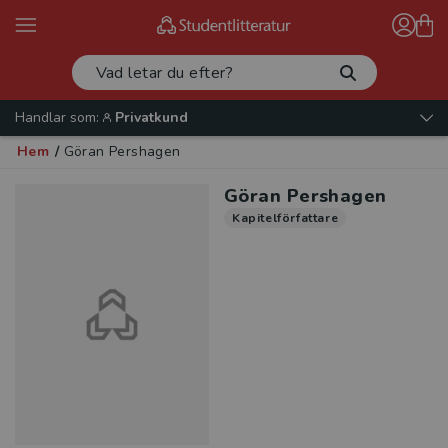
Handlar som:
Privatkund
Hem
/
Göran Pershagen
Göran Pershagen
Kapitelförfattare