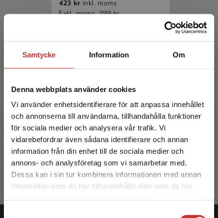
423 kr
inkl. moms
Exkl. moms: 399 kr
Samtycke
Information
Om
Denna webbplats använder cookies
Vi använder enhetsidentifierare för att anpassa innehållet
och annonserna till användarna, tillhandahålla funktioner
Arbets- och miljömedicin
för sociala medier och analysera vår trafik. Vi
Begränsad fraktregion
vidarebefordrar även sådana identifierare och annan
Edling, Christer m.fl. (red.)
information från din enhet till de sociala medier och
665 kr
inkl. moms
annons- och analysföretag som vi samarbetar med.
Exkl. moms: 627 kr
Dessa kan i sin tur kombinera informationen med annan
information som du har tillhandahållit eller som de har
Det verkar som att du besöker
samlat in när du har använt deras tjänster.
studentlitteratur.se via en enhet utanför Sverige.
Samtyckesval
Vi erbjuder inte leveranser utanför Sverige. För