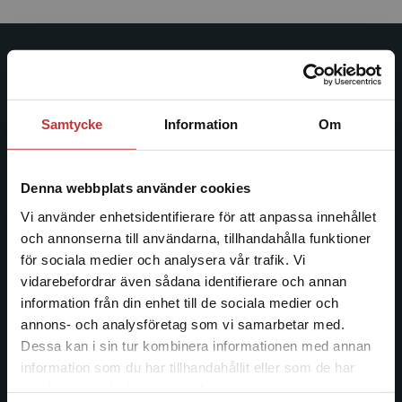
Studentlitteratur
Studentlitteratur grundades 1963 och är idag Sveriges
Samtycke
Information
Om
ledande utbildningsförlag. Med läromedel, kurslitteratur,
facklitteratur, utbildningar och digitala
informationstjänster i utbudet, finns Studentlitteratur med
Denna webbplats använder cookies
längs hela kunskapsresan.
Vi använder enhetsidentifierare för att anpassa innehållet
och annonserna till användarna, tillhandahålla funktioner
Kontakta oss
för sociala medier och analysera vår trafik. Vi
Begränsad fraktregion
vidarebefordrar även sådana identifierare och annan
Kontakta oss
information från din enhet till de sociala medier och
046-31 20 00
annons- och analysföretag som vi samarbetar med.
Dessa kan i sin tur kombinera informationen med annan
Postadress:
information som du har tillhandahållit eller som de har
Det verkar som att du besöker
Box 141
samlat in när du har använt deras tjänster.
studentlitteratur.se via en enhet utanför Sverige.
221 00 Lund