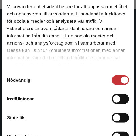
Vi använder enhetsidentifierare för att anpassa innehållet
och annonserna till användarna, tillhandahålla funktioner
för sociala medier och analysera vår trafik. Vi
Studentlitteratur
Begränsad fraktregion
vidarebefordrar även sådana identifierare och annan
information från din enhet till de sociala medier och
Studentlitteratur grundades 1963 och är idag Sveriges
annons- och analysföretag som vi samarbetar med.
ledande utbildningsförlag. Med läromedel, kurslitteratur,
Dessa kan i sin tur kombinera informationen med annan
facklitteratur, utbildningar och digitala
information som du har tillhandahållit eller som de har
informationstjänster i utbudet, finns Studentlitteratur med
Det verkar som att du besöker
samlat in när du har använt deras tjänster.
längs hela kunskapsresan.
studentlitteratur.se via en enhet utanför Sverige.
Samtyckesval
Vi erbjuder inte leveranser utanför Sverige. För
Nödvändig
att kunna slutföra ett köp måste
Kontakta oss
leveransadressen vara i Sverige.
Läs mer
Kontakta oss
Inställningar
Kontakta kundservice
046-31 20 00
Statistik
Postadress:
Box 141