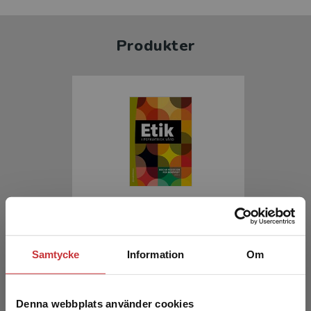
Produkter
Etik i psykiatrisk vård
Pedersen, R - Nortvedt, P (red.)
Samtycke
Information
Om
377 kr
inkl. moms
Exkl. moms: 356 kr
Denna webbplats använder cookies