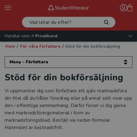
Handlar som:
Privatkund
Hem
/
För våra författare
/
Stöd för din bokförsäljning
Meny - Författare
Stöd för din bokförsäljning
Författare
Författare berättar
Vi uppmuntrar dig som författare att själv marknadsföra
din titel då du håller föredrag eller på annat sätt visar upp
Avtal och rättigheter
den i offentliga sammanhang. Därför förser vi dig gärna
med marknadsföringsmaterial i form av
Vetenskapliga publiceringskanaler
marknadsföringsblad. Beställ via nedan formulär.
Materialet är kostnadsfritt.
Marknadsföring