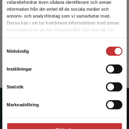
Begränsad fraktregion
vidarebefordrar även sådana identifierare och annan
Ort
information från din enhet till de sociala medier och
annons- och analysföretag som vi samarbetar med.
Dessa kan i sin tur kombinera informationen med annan
information som du har tillhandahållit eller som de har
Det verkar som att du besöker
E-postadress
samlat in när du har använt deras tjänster.
studentlitteratur.se via en enhet utanför Sverige.
Samtyckesval
Vi erbjuder inte leveranser utanför Sverige. För
Nödvändig
att kunna slutföra ett köp måste
leveransadressen vara i Sverige.
Läs mer
Skicka
Inställningar
Kontakta kundservice
Statistik
Studentlitteratur
Marknadsföring
Stäng
Studentlitteratur grundades 1963 och är idag Sveriges
ledande utbildningsförlag. Med läromedel, kurslitteratur,