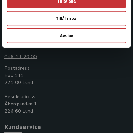
facklitteratur, utbildningar och digitala
Tillåt alla
informationstjänster i utbudet, finns Studentlitteratur med
längs hela kunskapsresan.
Tillåt urval
Kontakta oss
Avvisa
Kontakta oss
046-31 20 00
Postadress:
Box 141
221 00 Lund
Besöksadress:
Åkergränden 1
Kundservice