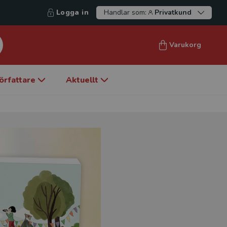
Logga in
Handlar som:
Privatkund
Varukorg
örfattare
Aktuellt