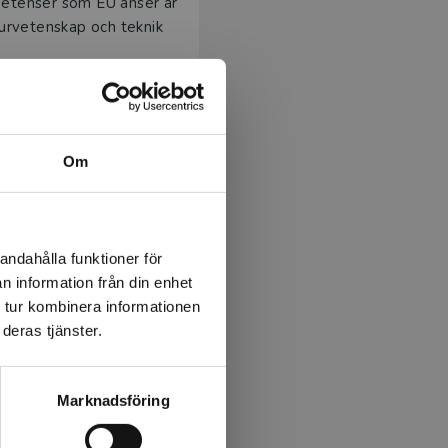
etenser som EU anser är
turvetenskap och teknik
m området för boken. De
 handfast stöd till
as i barngruppen beskrivs
tveckling.
Om
andahålla funktioner för
n information från din enhet
 tur kombinera informationen
deras tjänster.
Marknadsföring
ktigt att lärandet