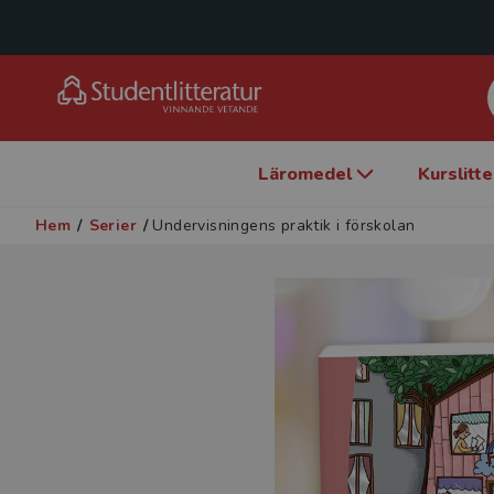
Läromedel
Kurslitt
Hem
/
Serier
/
Undervisningens praktik i förskolan