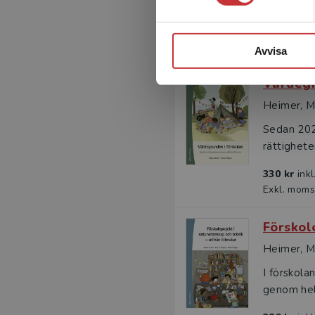
grundläggs
337 kr
ink
Exkl. moms
Avvisa
Värdegr
Heimer, M 
Sedan 202
rättighete
330 kr
ink
Exkl. moms
Förskol
Heimer, Ma
I förskola
genom hela