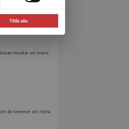
Tillåt alla
skolan handlar om barns
ll som de kommer att möta