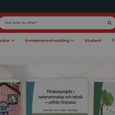
eratur
Kompetensutveckling
Student
F