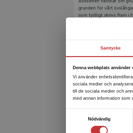
Bokserien handlar om gr
grunden för vårt livslång
som tydligt skrivs fram i 
Böckerna är uppbyggda li
inledande avsnitten ger r
lärarna att genomföra un
och förslag finns på hur 
Samtycke
Denna webbplats använder 
Vi använder enhetsidentifierar
sociala medier och analysera 
Undervisning
till de sociala medier och a
med annan information som du 
Nyckelk
Samtyckesval
Heimer, M 
Nödvändig
EU har for