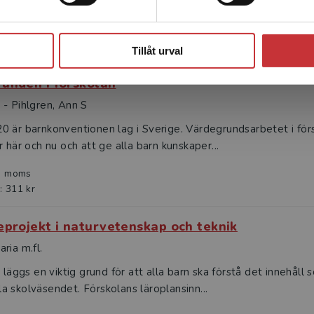
 redan i förskolan, och då behöver barnet få ...
Stäng
l. moms
: 318 kr
Tillåt urval
unden i förskolan
- Pihlgren, Ann S
0 är barnkonventionen lag i Sverige. Värdegrundsarbetet i för
r här och nu och att ge alla barn kunskaper...
l. moms
: 311 kr
eprojekt i naturvetenskap och teknik
ria m.fl.
n läggs en viktig grund för att alla barn ska förstå det innehå
 skolväsendet. Förskolans läroplansinn...