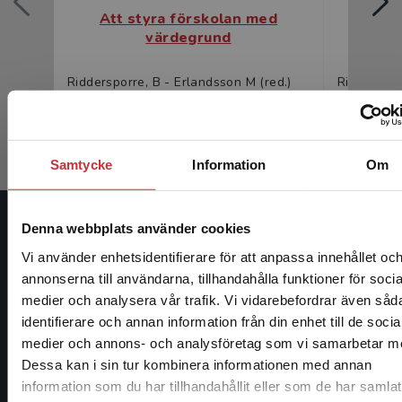
Att styra förskolan med
Att 
värdegrund
Riddersporre, B - Erlandsson M (red.)
Ridderspor
323 kr
inkl. moms
200 kr
ink
Exkl. moms: 305 kr
Exkl. moms
Samtycke
Information
Om
Denna webbplats använder cookies
Studentlitteratur
Vi använder enhetsidentifierare för att anpassa innehållet oc
Studentlitteratur grundades 1963 och är idag Sveriges
annonserna till användarna, tillhandahålla funktioner för socia
ledande utbildningsförlag. Med läromedel, kurslitteratur,
medier och analysera vår trafik. Vi vidarebefordrar även såd
facklitteratur, utbildningar och digitala
identifierare och annan information från din enhet till de socia
Begränsad fraktregion
informationstjänster i utbudet, finns Studentlitteratur med
medier och annons- och analysföretag som vi samarbetar m
längs hela kunskapsresan.
Dessa kan i sin tur kombinera informationen med annan
information som du har tillhandahållit eller som de har samlat