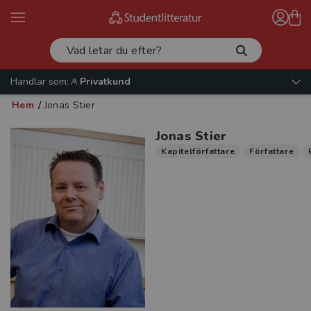
Handlar som:
Privatkund
Hem
/
Jonas Stier
Jonas Stier
Kapitelförfattare
Författare