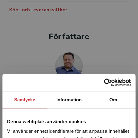
Köp- och leveransvillkor
Författare
Jonas Stier
Samtycke
Information
Om
Jonas Stier, sociolog och professor i socialt
arbete vid Mälardalens högskola. Jonas forskar
om och har skrivit ett antal böcker med fokus
Denna webbplats använder cookies
på inter...
Vi använder enhetsidentifierare för att anpassa innehållet