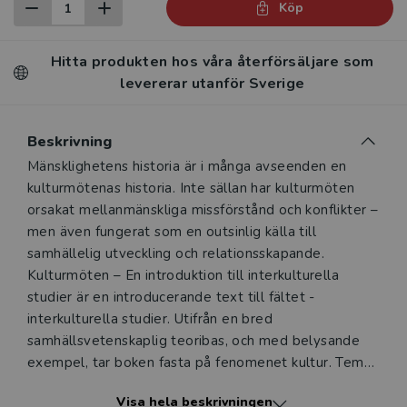
Köp
Hitta produkten hos våra återförsäljare som
levererar utanför Sverige
Beskrivning
Beskrivning
Mänsklighetens historia är i många avseenden en
kulturmötenas historia. Inte sällan har kulturmöten
orsakat mellanmänskliga miss­förstånd och konflikter –
men även fungerat som en outsinlig källa till
samhällelig utveckling och relationsskapande.
Kulturmöten – En introduktion till interkulturella
studier är en introducerande text till fältet ­
interkulturella studier. Utifrån en bred
samhällsvetenskaplig teoribas, och med belysande
exempel, tar boken fasta på fenomenet kultur. ­Teman
som avhandlas är språk, icke-verbal kommunikation,
Visa hela beskrivningen
stereotyper, för­domar, etnocentrism,