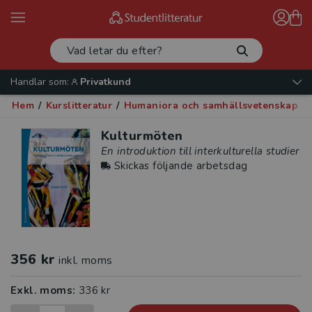
Handlar som:
Privatkund
Hem
/
Kurslitteratur
/
Humaniora och samhällsvetenskap
/
Kulturmöten
En introduktion till interkulturella studier
Skickas följande arbetsdag
356 kr
inkl. moms
Exkl. moms:
336 kr