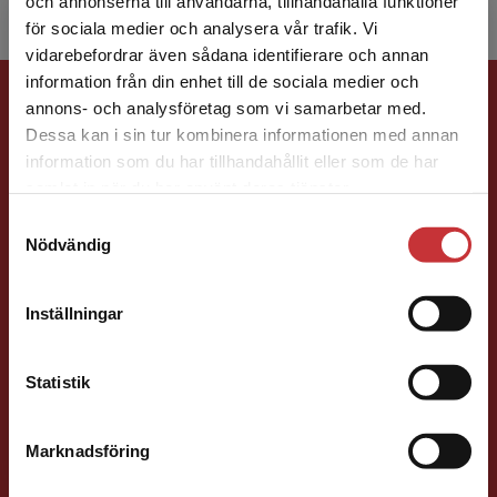
och annonserna till användarna, tillhandahålla funktioner
för sociala medier och analysera vår trafik. Vi
Begränsad fraktregion
vidarebefordrar även sådana identifierare och annan
information från din enhet till de sociala medier och
Förlagskontakt
annons- och analysföretag som vi samarbetar med.
Dessa kan i sin tur kombinera informationen med annan
information som du har tillhandahållit eller som de har
Det verkar som att du besöker
samlat in när du har använt deras tjänster.
studentlitteratur.se via en enhet utanför Sverige.
Samtyckesval
Vi erbjuder inte leveranser utanför Sverige. För
Nödvändig
att kunna slutföra ett köp måste
Caroline Boussard
leveransadressen vara i Sverige.
Läs mer
Inställningar
Förläggare
Kontakta kundservice
Samhällsvetenskap och humaniora, Språk
Statistik
046-31 21 46
E-post
Marknadsföring
Stäng