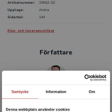
Artikelnummer:
33662-02
Lars-Erik Berg, professor i socialpsykologi vid
Upplaga:
Andra
Högskolan i Skövde
Sidantal:
144
Köp- och leveransvillkor
Författare
Samtycke
Information
Om
Jonas Stier
Jonas Stier, sociolog och professor i socialt
Denna webbplats använder cookies