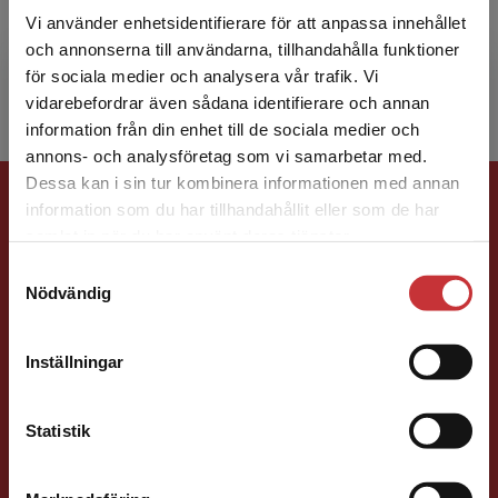
arbete vid Mälardalens högskola. Jonas forskar
Vi använder enhetsidentifierare för att anpassa innehållet
om och har skrivit ett antal böcker med fokus
och annonserna till användarna, tillhandahålla funktioner
på inter...
för sociala medier och analysera vår trafik. Vi
Begränsad fraktregion
vidarebefordrar även sådana identifierare och annan
information från din enhet till de sociala medier och
annons- och analysföretag som vi samarbetar med.
Dessa kan i sin tur kombinera informationen med annan
Förlagskontakt
information som du har tillhandahållit eller som de har
Det verkar som att du besöker
samlat in när du har använt deras tjänster.
studentlitteratur.se via en enhet utanför Sverige.
Samtyckesval
Vi erbjuder inte leveranser utanför Sverige. För
Nödvändig
att kunna slutföra ett köp måste
leveransadressen vara i Sverige.
Läs mer
Inställningar
Caroline Boussard
Kontakta kundservice
Statistik
Förläggare
Samhällsvetenskap och humaniora, Språk