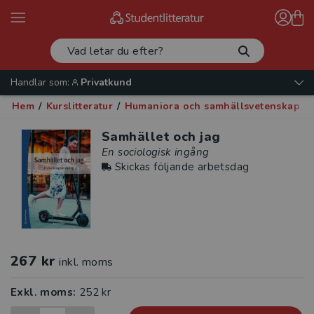
Handlar som:
Privatkund
Hem
/
Kurslitteratur
/
Humaniora och samhällsvetenskap
/
Samhället och jag
En sociologisk ingång
Skickas följande arbetsdag
267 kr
inkl. moms
Exkl. moms:
252 kr