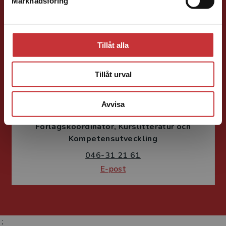
046-31 21 46
Marknadsföring
Stäng
E-post
Tillåt alla
Tillåt urval
Susanne Borg-Törn
Avvisa
Förlagskoordinator
Kurslitteratur och
Kompetensutveckling
046-31 21 61
E-post
;