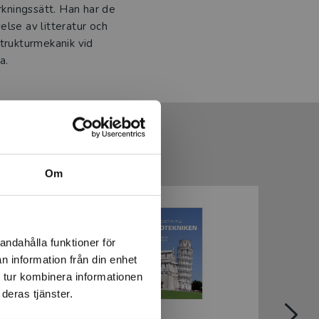
rkningssätt. Han har de
lse av litteratur och
strukturmekanik vid
a.
Om
andahålla funktioner för
n information från din enhet
 tur kombinera informationen
deras tjänster.