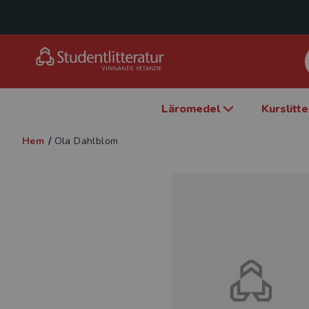
Läromedel
Kurslitt
Hem
/
Ola Dahlblom