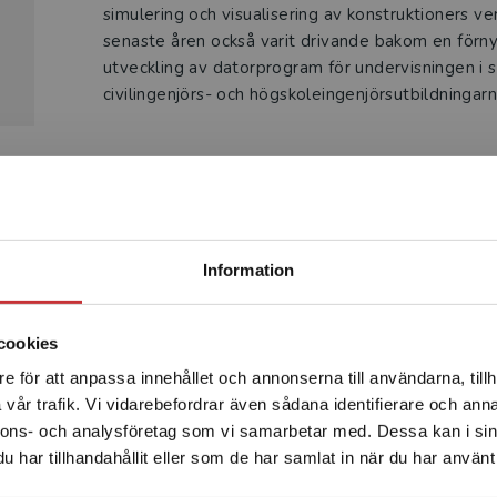
simulering och visualisering av konstruktioners ve
senaste åren också varit drivande bakom en förnye
utveckling av datorprogram för undervisningen i 
civilingenjörs- och högskoleingenjörsutbildningarn
Produkter
Begränsad fraktregion
Information
cookies
e för att anpassa innehållet och annonserna till användarna, tillh
Det verkar som att du besöker studentlitteratur.se via en
vår trafik. Vi vidarebefordrar även sådana identifierare och anna
enhet utanför Sverige. Vi erbjuder inte leveranser utanför
nnons- och analysföretag som vi samarbetar med. Dessa kan i sin
Sverige. För att kunna slutföra ett köp måste
har tillhandahållit eller som de har samlat in när du har använt 
leveransadressen vara i Sverige.
Läs mer