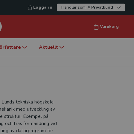
Logga in
Handlar som:
Privatkund
Varukorg
örfattare
Aktuellt
 Lunds tekniska högskola.
mekanik med utveckling av
e struktur. Exempel på
ng och träs formändring vid
ckling av datorprogram för