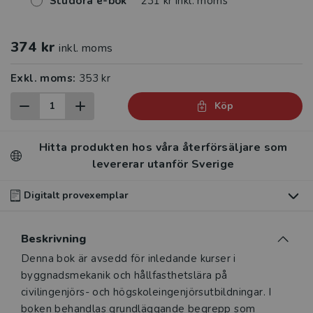
Studora e-bok
231 kr inkl. moms
374 kr
inkl. moms
Exkl. moms:
353 kr
Köp
Hitta produkten hos våra återförsäljare som
levererar utanför Sverige
Digitalt provexemplar
Du som undervisar kan beställa ett kostnadsfritt
Beskrivning
digitalt provexemplar av den här produkten
.
Beskrivning
Denna bok är avsedd för inledande kurser i
Våra digitala provexemplar tillhandahålls via Studora.se
byggnadsmekanik och hållfasthetslära på
och ger dig tillgång till boken under 180 dagar. Observera
civilingenjörs- och högskoleingenjörsutbildningar. I
att erbjudandet endast gäller relevanta produkter för din
boken behandlas grundläggande begrepp som