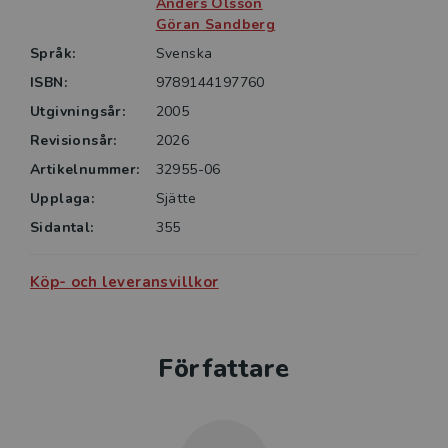
boken exempel med lösningar samt en mängd
Anders Olsson
Göran Sandberg
övningsuppgifter. En del är enklare, av karaktären
instuderingsuppgifter, som illustrerar de begrepp och
Språk:
Svenska
samband som införts i kapitlet. Andra är mer
ISBN:
9789144197760
komplexa övningsuppgifter som syftar till att ge en
Utgivningsår:
2005
djupare förståelse och utveckla läsarens
Revisionsår:
2026
problemlösningsförmåga.
Artikelnummer:
32955-06
Upplaga:
Sjätte
Sidantal:
355
Köp- och leveransvillkor
Författare