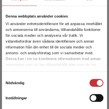
forskningsområde är materialmekanik med
utveckling av be...
Denna webbplats använder cookies
Vi använder enhetsidentifierare för att anpassa innehållet
och annonserna till användarna, tillhandahålla funktioner
för sociala medier och analysera vår trafik. Vi
Begränsad fraktregion
vidarebefordrar även sådana identifierare och annan
information från din enhet till de sociala medier och
Anders Olsson
annons- och analysföretag som vi samarbetar med.
Dessa kan i sin tur kombinera informationen med annan
Anders Olsson är professor i Byggteknik vid
information som du har tillhandahållit eller som de har
Det verkar som att du besöker
Linnéuniversitetet. Anders har lång erfarenhet
samlat in när du har använt deras tjänster.
studentlitteratur.se via en enhet utanför Sverige.
av undervisning och forskning inom
Samtyckesval
Vi erbjuder inte leveranser utanför Sverige. För
strukturmekanikområdet.
Nödvändig
att kunna slutföra ett köp måste
leveransadressen vara i Sverige.
Läs mer
Inställningar
Kontakta kundservice