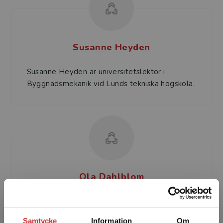
Susanne Heyden
Susanne Heyden är universitetslektor i
Byggnadsmekanik vid Lunds tekniska högskola.
Ola Dahlblom
Ola Dahlblom är professor i byggnadsmekanik
vid Lunds tekniska högskola. Hans huvudsakliga
Samtycke
Information
Om