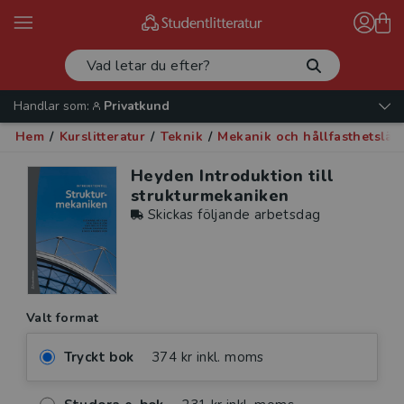
Handlar som:
Privatkund
Hem
/
Kurslitteratur
/
Teknik
/
Mekanik och hållfasthetslär
Heyden Introduktion till
strukturmekaniken
Skickas följande arbetsdag
Valt format
Tryckt bok
374 kr inkl. moms