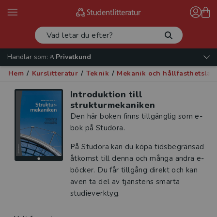
Handlar som:
Privatkund
Hem
/
Kurslitteratur
/
Teknik
/
Mekanik och hållfasthetslär
Introduktion till
strukturmekaniken
Den här boken finns tillgänglig som e-
bok på Studora.
På Studora kan du köpa tidsbegränsad
åtkomst till denna och många andra e-
böcker. Du får tillgång direkt och kan
även ta del av tjänstens smarta
studieverktyg.