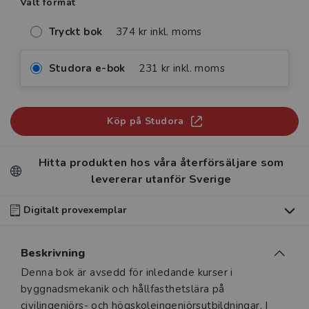
Valt format
Tryckt bok
374 kr inkl. moms
Studora e-bok
231 kr inkl. moms
Köp på Studora
Hitta produkten hos våra återförsäljare som
levererar utanför Sverige
Digitalt provexemplar
Du som undervisar kan beställa ett kostnadsfritt
Beskrivning
digitalt provexemplar av den här produkten
.
Beskrivning
Denna bok är avsedd för inledande kurser i
Våra digitala provexemplar tillhandahålls via Studora.se
byggnadsmekanik och hållfasthetslära på
och ger dig tillgång till boken under 180 dagar. Observera
civilingenjörs- och högskoleingenjörsutbildningar. I