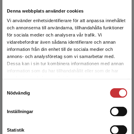
Denna webbplats använder cookies
Vi använder enhetsidentifierare för att anpassa innehållet
och annonserna till användarna, tillhandahålla funktioner
för sociala medier och analysera vår trafik. Vi
Begränsad fraktregion
vidarebefordrar även sådana identifierare och annan
Anders Olsson
information från din enhet till de sociala medier och
annons- och analysföretag som vi samarbetar med.
Anders Olsson är professor i Byggteknik vid
Dessa kan i sin tur kombinera informationen med annan
Linnéuniversitetet. Anders har lång erfarenhet
information som du har tillhandahållit eller som de har
Det verkar som att du besöker
av undervisning och forskning inom
samlat in när du har använt deras tjänster.
studentlitteratur.se via en enhet utanför Sverige.
strukturmekanikområdet.
Samtyckesval
Vi erbjuder inte leveranser utanför Sverige. För
Nödvändig
att kunna slutföra ett köp måste
leveransadressen vara i Sverige.
Läs mer
Inställningar
Kontakta kundservice
Statistik