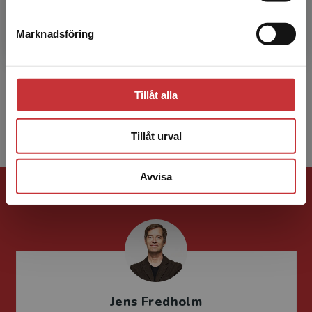
Göran Sandberg
Marknadsföring
Stäng
Göran Sandberg är professor i
Byggnadsmekanik vid Lunds tekniska högskola.
Han har lång erfarenhet av undervisning och
forskning inom strukturmekan...
Tillåt alla
Tillåt urval
Avvisa
Förlagskontakt
Jens Fredholm