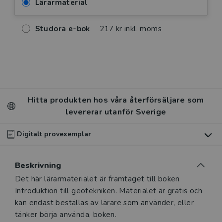
Lärarmaterial
Studora e-bok
217 kr inkl. moms
Hitta produkten hos våra återförsäljare som
levererar utanför Sverige
Digitalt provexemplar
Du som undervisar kan beställa ett kostnadsfritt
Beskrivning
digitalt provexemplar av den här produkten.
Det här lärarmaterialet är framtaget till boken
Introduktion till geotekniken. Materialet är gratis och
Ett digitalt provexemplar ger dig tillgång till det digitala
kan endast beställas av lärare som använder, eller
läromedlet där den digitala boken ingår under tre
tänker börja använda, boken.
månader. Observera att erbjudandet endast gäller