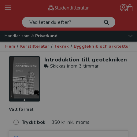
Handlar som:
Privatkund
Hem
/
Kurslitteratur
/
Teknik
/
Byggteknik och arkitektur
/
I
Introduktion till geotekniken
Skickas inom 3 timmar
Valt format
Tryckt bok
350 kr inkl. moms