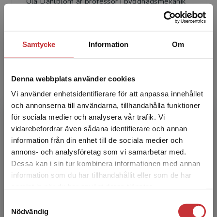
Ola Dahlblom är professor i byggnadsmekanik
vid Lunds tekniska högskola. Hans huvudsakliga
forskningsområde är materialmekanik med
utveckling av be...
Samtycke
Information
Om
Denna webbplats använder cookies
Vi använder enhetsidentifierare för att anpassa innehållet
och annonserna till användarna, tillhandahålla funktioner
för sociala medier och analysera vår trafik. Vi
Begränsad fraktregion
Erika Tudisco
vidarebefordrar även sådana identifierare och annan
information från din enhet till de sociala medier och
Erika Tudisco är docent i geoteknik vid Lunds
annons- och analysföretag som vi samarbetar med.
tekniska högskola. Hennes primära
Dessa kan i sin tur kombinera informationen med annan
forskningsinriktning är utveckling av avancerade
information som du har tillhandahållit eller som de har
Det verkar som att du besöker
experimentella tek...
samlat in när du har använt deras tjänster.
studentlitteratur.se via en enhet utanför Sverige.
Samtyckesval
Vi erbjuder inte leveranser utanför Sverige. För
Nödvändig
att kunna slutföra ett köp måste