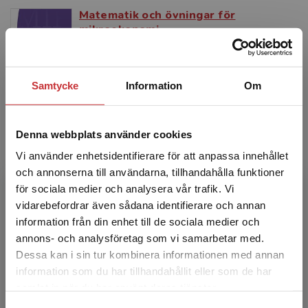
Matematik och övningar för
mikroekonomi
Holm, L - Salas, O
Louise Holm är ekonomie doktor i
nationalekonomi från Handelshögskolan vid
Samtycke
Information
Om
Göteborgs universitet. Hon är
universitetslektor vid Förvaltningshögskol...
323 kr
inkl. moms
Denna webbplats använder cookies
Exkl. moms: 305 kr
Vi använder enhetsidentifierare för att anpassa innehållet
och annonserna till användarna, tillhandahålla funktioner
för sociala medier och analysera vår trafik. Vi
Begränsad fraktregion
vidarebefordrar även sådana identifierare och annan
information från din enhet till de sociala medier och
annons- och analysföretag som vi samarbetar med.
Dessa kan i sin tur kombinera informationen med annan
information som du har tillhandahållit eller som de har
Det verkar som att du besöker
samlat in när du har använt deras tjänster.
studentlitteratur.se via en enhet utanför Sverige.