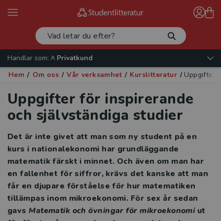
Handlar som:
Privatkund
Hem
/
Om oss
/
Vår verksamhet
/
Kurslitteratur
/
Uppgifter f
Uppgifter för inspirerande
och självständiga studier
Det är inte givet att man som ny student på en
kurs i nationalekonomi har grundläggande
matematik färskt i minnet. Och även om man har
en fallenhet för siffror, krävs det kanske att man
får en djupare förståelse för hur matematiken
tillämpas inom mikroekonomi. För sex år sedan
gavs
Matematik och övningar för mikroekonomi
ut