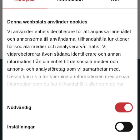
Holm, L - Salas, O
Holm, L - 
Denna webbplats använder cookies
295 kr
inkl. moms
182 kr
ink
Vi använder enhetsidentifierare för att anpassa innehållet
Exkl. moms: 278 kr
Exkl. moms
och annonserna till användarna, tillhandahålla funktioner
för sociala medier och analysera vår trafik. Vi
Begränsad fraktregion
vidarebefordrar även sådana identifierare och annan
information från din enhet till de sociala medier och
annons- och analysföretag som vi samarbetar med.
Studentlitteratur
Dessa kan i sin tur kombinera informationen med annan
information som du har tillhandahållit eller som de har
Det verkar som att du besöker
Studentlitteratur grundades 1963 och är idag Sveriges
samlat in när du har använt deras tjänster.
studentlitteratur.se via en enhet utanför Sverige.
ledande utbildningsförlag. Med läromedel, kurslitteratur,
Samtyckesval
Vi erbjuder inte leveranser utanför Sverige. För
facklitteratur, utbildningar och digitala
Nödvändig
att kunna slutföra ett köp måste
informationstjänster i utbudet, finns Studentlitteratur med
leveransadressen vara i Sverige.
Läs mer
längs hela kunskapsresan.
Inställningar
Kontakta kundservice
Kontakta oss