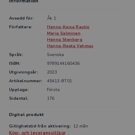
Information
Elevpaketet
Avsedd för:
Åk 1
Elevpaketet till Matteblixt 1a består av:
• en tryckt elevbok
Författare:
Hanna-Kaisa Rautio
Maria Salminen
• medföljande tryckta boken ‘Kommer du ihåg?’
Henna Stenberg
• ett kuvert med laborativt material
Hanna-Reeta Vehmas
• det digitala läromedlet
Språk:
Svenska
• TOMOYO, en spelifierad färdighetsträning
ISBN:
9789144160436
Matteblixt består av en a-bok för höstterminen och
Utgivningsår:
2023
en b-boken för vårterminen.
Artikelnummer:
45413-BT01
Innehåll i Matteblixt 1a:
Upplaga:
Första
• talområdet 0 till 10
Sidantal:
176
• jämföra tal och antal
• udda och jämna tal
• dubbelt och hälften
Digital produkt
• addition och subtraktion
Giltighetstid från aktivering:
12 mån
• talfamiljer och uppdelningar
Köp- och leveransvillkor
• mönster och talföljder