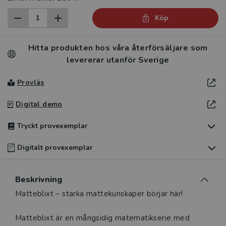
Köp
Hitta produkten hos våra återförsäljare som
levererar utanför Sverige
Provläs
Digital demo
Tryckt provexemplar
Digitalt provexemplar
Du som undervisar kan beställa ett kostnadsfritt
Du som undervisar kan beställa ett kostnadsfritt
Beskrivning
tryckt provexemplar av den här produkten.
digitalt provexemplar av den här produkten.
Beskrivning
Matteblixt – starka mattekunskaper börjar här!
Ett tryckt provexemplar ger dig möjlighet att i lugn och ro
Ett digitalt provexemplar ger dig tillgång till det digitala
utvärdera hur produkten passar in i din undervisning.
Matteblixt är en mångsidig matematikserie med
läromedlet där den digitala boken ingår under tre