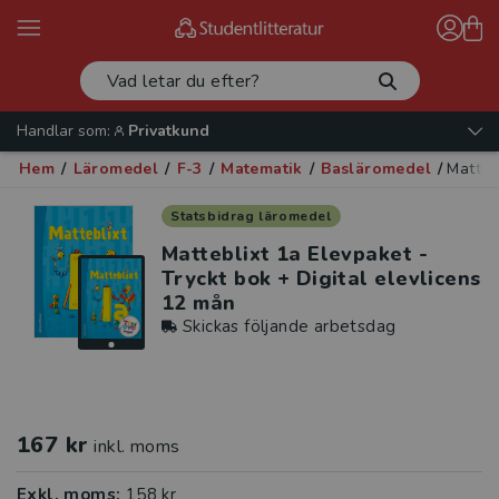
Handlar som:
Privatkund
Hem
/
Läromedel
/
F-3
/
Matematik
/
Basläromedel
/
Matteb
Statsbidrag läromedel
Matteblixt 1a Elevpaket -
Tryckt bok + Digital elevlicens
12 mån
Skickas följande arbetsdag
167 kr
inkl. moms
Exkl. moms:
158 kr